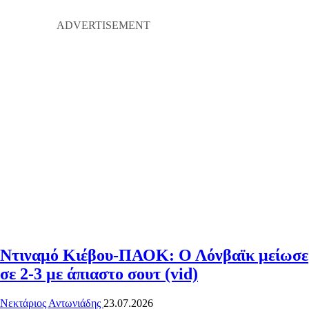
Ντιναμό Κιέβου-ΠΑΟΚ: Ο Λόνβαϊκ μείωσε
σε 2-3 με άπιαστο σουτ (vid)
Νεκτάριος Αντωνιάδης
23.07.2026