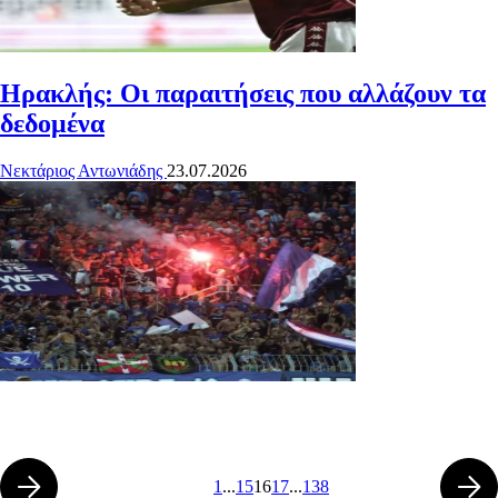
Ηρακλής: Οι παραιτήσεις που αλλάζουν τα
δεδομένα
Νεκτάριος Αντωνιάδης
23.07.2026
1
...
15
16
17
...
138