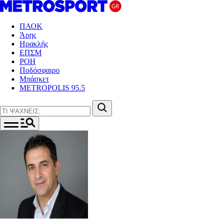
ΠΑΟΚ
Άρης
Ηρακλής
ΕΠΣΜ
ΡΟΗ
Ποδόσφαιρο
Μπάσκετ
METROPOLIS 95.5