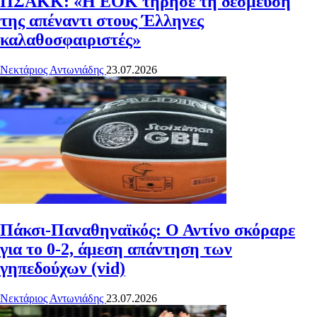
ΠΣΑΚΚ: «Η ΕΟΚ τήρησε τη δέσμευσή
της απέναντι στους Έλληνες
καλαθοσφαιριστές»
Νεκτάριος Αντωνιάδης
23.07.2026
Πάκσι-Παναθηναϊκός: Ο Αντίνο σκόραρε
για το 0-2, άμεση απάντηση των
γηπεδούχων (vid)
Νεκτάριος Αντωνιάδης
23.07.2026