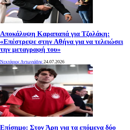
Αποκάλυψη Καραπαπά για Τζολάκη:
«Επέστρεψε στην Αθήνα για να τελειώσει
την μεταγραφή του»
Νεκτάριος Αντωνιάδης
24.07.2026
Επίσημο: Στον Άρη για τα επόμενα δύο