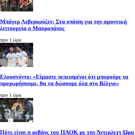
Μπάγερ Λεβερκούζεν: Στα υπόψη για την αμυντική
λειτουργία ο Μαυροπάνος
πριν 1 ώρα
Ελουστόντο: «Είμαστε πεπεισμένοι ότι μπορούμε να
προχωρήσουμε, θα τα δώσουμε όλα στο Βέλγιο»
πριν 1 ώρα
Πότε είναι η ρεβάνς του ΠΑΟΚ με την Άντερλεχτ-Ώρα