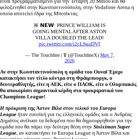
είναι προγραμματισμένο για την Τετάρτη 20 Μαΐου και θα
φιλοξενηθεί στην Κωνσταντινούπολη, στην Vodafone Arena η
οποία αποτελεί έδρα της Μπεσίκτας.
🚨 𝗡𝗘𝗪: PRINCE WILLIAM IS
GOING MENTAL AFTER ASTON
VILLA DOUBLED THE LEAD!
pic.twitter.com/i2cLSuaDVf
— The Touchline | 𝐓 (@TouchlineX)
May 7,
2026
Αν στην Κωνσταντινούπολη η ομάδα του Ουναϊ Έμερι
κατακτήσει τον τίτλο κόντρα στη Φράιμπουργκ, ο
δευτεραθλητής, είτε η ΑΕΚ, είτε ο ΠΑΟΚ, είτε ο Ολυμπιακός
θα αποκομίσει σημαντικά κέρδη στα προκριματικά του
Champions League!
Η πρόκριση της Άστον Βίλα στον τελικό του Europa
League
ήταν ευνοϊκή για τις ελληνικές ομάδες και ο Ανδρέας
Δημάτος ανέλυσε τα δεδομένα που θα δημιουργηθούν για την
ομάδα που θα πάρει την δεύτερη θέση στην
Stoiximan Super
League
, αν κατακτήσει το Europa League η Άστον Βίλα και