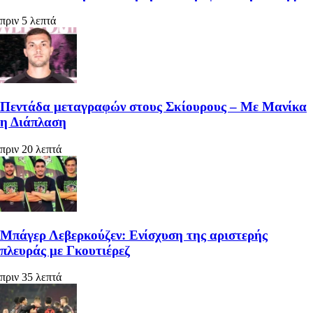
πριν 5 λεπτά
Πεντάδα μεταγραφών στους Σκίουρους – Με Μανίκα
η Διάπλαση
πριν 20 λεπτά
Μπάγερ Λεβερκούζεν: Ενίσχυση της αριστερής
πλευράς με Γκουτιέρεζ
πριν 35 λεπτά