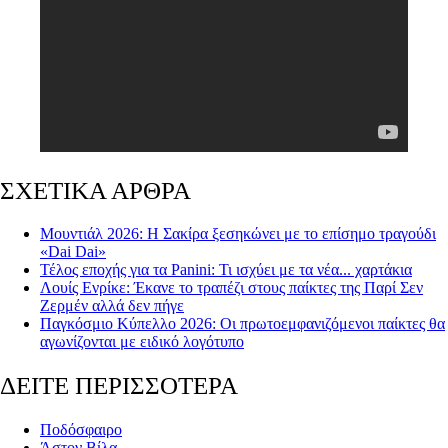
ΣΧΕΤΙΚΑ ΑΡΘΡΑ
Μουντιάλ 2026: Η Σακίρα ξεσηκώνει με το επίσημο τραγούδι
«Dai Dai»
Τέλος εποχής για τα Panini: Τι ισχύει με τα νέα... χαρτάκια
Λουίς Ενρίκε: Έκανε το τραπέζι στους παίκτες της Παρί Σεν
Ζερμέν αλλά δεν πήγε
Παγκόσμιο Κύπελλο 2026: Οι πρωτοεμφανιζόμενοι παίκτες θα
αγωνίζονται με ειδικό λογότυπο
ΔΕΙΤΕ ΠΕΡΙΣΣΟΤΕΡΑ
Ποδόσφαιρο
Άστον Βίλα