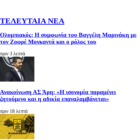
ΤΕΛΕΥΤΑΙΑ ΝΕΑ
Ολυμπιακός: Η συμφωνία του Βαγγέλη Μαρινάκη με
τον Ζοφρέ Μονκαντά και ο ρόλος του
πριν 3 λεπτά
Ανακοίνωση ΑΣ Άρη: «Η ισονομία παραμένει
ζητούμενο και η αδικία επαναλαμβάνεται»
πριν 18 λεπτά