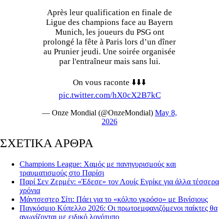
Après leur qualification en finale de
Ligue des champions face au Bayern
Munich, les joueurs du PSG ont
prolongé la fête à Paris lors d’un dîner
au Prunier jeudi. Une soirée organisée
par l'entraîneur mais sans lui.
On vous raconte ⬇️⬇️⬇️
pic.twitter.com/hX0cX2B7kC
— Onze Mondial (@OnzeMondial)
May 8,
2026
ΣΧΕΤΙΚΑ ΑΡΘΡΑ
Champions League: Χαμός με πανηγυρισμούς και
τραυματισμούς στο Παρίσι
Παρί Σεν Ζερμέν: «Έδεσε» τον Λουίς Ενρίκε για άλλα τέσσερα
χρόνια
Μάντσεστερ Σίτι: Πάει για το «κόλπο γκρόσο» με Βινίσιους
Παγκόσμιο Κύπελλο 2026: Οι πρωτοεμφανιζόμενοι παίκτες θα
αγωνίζονται με ειδικό λογότυπο