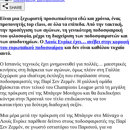
SHARE
Είναι μια ξεχωριστή προσωπικότητα εδώ και χρόνια, ένας
προπονητής top class, σε όλα τα επίπεδα. Από την τακτική,
την προσέγγιση των αγώνων, τη γενικότερη ποδοσφαιρική
του φιλοσοφία, μέχρι τη διαχείριση των ποδοσφαιριστών και
των αποδυτηρίων. Ο
Λουίς Ενρίκε έχει… ανέβει στην κορυφή
του ευρωπαϊκού ποδοσφαίρου
και δεν είναι καθόλου τυχαίο
αυτό.
Ο Ισπανός τεχνικός έχει μνημονευθεί για πολλές… μαεστρικές
κινήσεις στη διάρκεια των αγώνων, όμως πλέον στη Γαλλία
ξεχώρισε μια ιδιαίτερη έκπληξη που επιφύλασσε στους
ποδοσφαιριστές της Παρί Σεν Ζερμέν. Η γαλλική ομάδα
βρίσκεται στον τελικό του Champions League μετά τη μεγάλη
της πρόκριση επί της Μπάγερν Μονάχου και θα διεκδικήσει
κόντρα στην Άρσεναλ τον τίτλο επιδιώκοντας να τον
κατακτήσει για δεύτερη διαδοχική σεζόν.
Μια μέρα μετά την πρόκριση επί της Μπάγερν στο Μόναχο ο
Λουίς Ενρίκε παρέθεσε δείπνο στους ποδοσφαιριστές της Παρί
Σεν Ζερμέν, σε γνωστό εστιατόριο του Παρισιού, για να