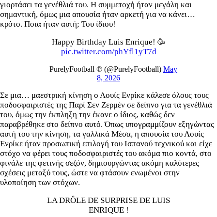
γιορτάσει τα γενέθλιά του. Η συμμετοχή ήταν μεγάλη και
σημαντική, όμως μια απουσία ήταν αρκετή για να κάνει…
κρότο. Ποια ήταν αυτή; Του ίδιου!
Happy Birthday Luis Enrique! 🥳
pic.twitter.com/phYfl1yT7d
— PurelyFootball ℗ (@PurelyFootball)
May
8, 2026
Σε μια… μαεστρική κίνηση ο Λουίς Ενρίκε κάλεσε όλους τους
ποδοσφαιριστές της Παρί Σεν Ζερμέν σε δείπνο για τα γενέθλιά
του, όμως την έκπληξη την έκανε ο ίδιος, καθώς δεν
παραβρέθηκε στο δείπνο αυτό. Όπως υπογραμμίζουν εξηγώντας
αυτή του την κίνηση, τα γαλλικά Μέσα, η απουσία του Λουίς
Ενρίκε ήταν προσωπική επιλογή του Ισπανού τεχνικού και είχε
στόχο να φέρει τους ποδοσφαιριστές του ακόμα πιο κοντά, στο
φινάλε της φετινής σεζόν, δημιουργώντας ακόμη καλύτερες
σχέσεις μεταξύ τους, ώστε να φτάσουν ενωμένοι στην
υλοποίηση των στόχων.
LA DRÔLE DE SURPRISE DE LUIS
ENRIQUE !