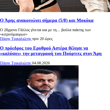
Ο Άρης ανακοινώνει σήμερα (5/8) και Μοκόκα
Ο 28χρονο Γάλλος γίνεται και με τη… βούλα παίκτης των
«κιτρινόμαυρων»
Πάρης Τρικαλιώτης
πριν 20 ώρες
Ο πρόεδρος του Ερυθρού Αστέρα θέλησε να
«καλύψει» την μεταγραφή του Πούρτιτς στον Άρη
Πάρης Τρικαλιώτης
04.08.2026