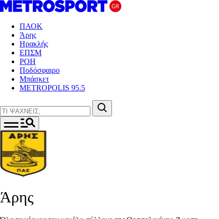
ΠΑΟΚ
Άρης
Ηρακλής
ΕΠΣΜ
ΡΟΗ
Ποδόσφαιρο
Μπάσκετ
METROPOLIS 95.5
Άρης