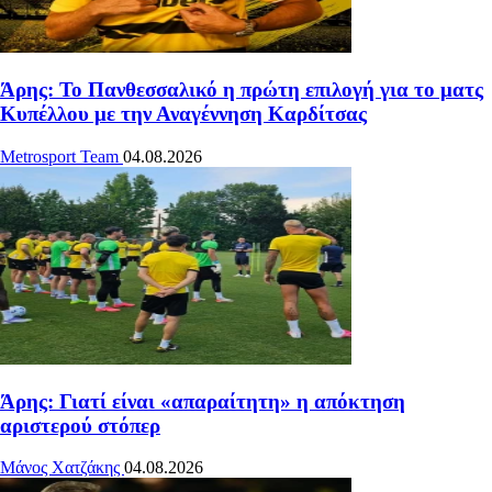
Άρης: Το Πανθεσσαλικό η πρώτη επιλογή για το ματς
Κυπέλλου με την Αναγέννηση Καρδίτσας
Metrosport Team
04.08.2026
Άρης: Γιατί είναι «απαραίτητη» η απόκτηση
αριστερού στόπερ
Μάνος Χατζάκης
04.08.2026