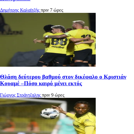
Δημήτρης Καλαϊτζής
πριν 7 ώρες
Θλάση δεύτερου βαθμού στον δικέφαλο ο Κριστιάν
Κουαμέ –Πόσο καιρό μένει εκτός
Γιώργος Στράντζαλης
πριν 9 ώρες