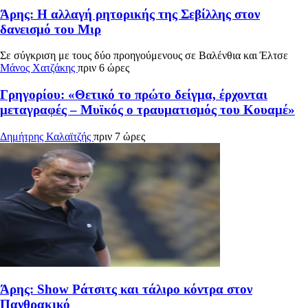
Άρης: Η αλλαγή ρητορικής της Σεβίλλης στον
δανεισμό του Μιρ
Σε σύγκριση με τους δύο προηγούμενους σε Βαλένθια και Έλτσε
Μάνος Χατζάκης
πριν 6 ώρες
Γρηγορίου: «Θετικό το πρώτο δείγμα, έρχονται
μεταγραφές – Μυϊκός ο τραυματισμός του Κουαμέ»
Δημήτρης Καλαϊτζής
πριν 7 ώρες
Άρης: Show Ράτσιτς και τάλιρο κόντρα στον
Πανθρακικό