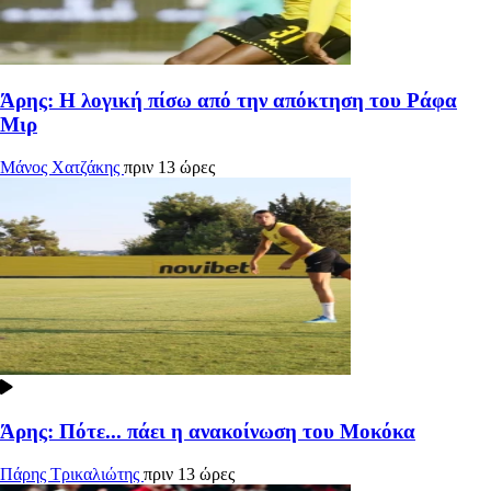
Άρης: Η λογική πίσω από την απόκτηση του Ράφα
Μιρ
Μάνος Χατζάκης
πριν 13 ώρες
Άρης: Πότε... πάει η ανακοίνωση του Μοκόκα
Πάρης Τρικαλιώτης
πριν 13 ώρες