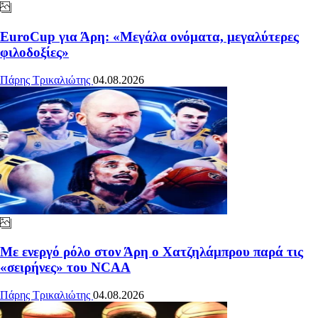
EuroCup για Άρη: «Μεγάλα ονόματα, μεγαλύτερες
φιλοδοξίες»
Πάρης Τρικαλιώτης
04.08.2026
Με ενεργό ρόλο στον Άρη ο Χατζηλάμπρου παρά τις
«σειρήνες» του NCAA
Πάρης Τρικαλιώτης
04.08.2026