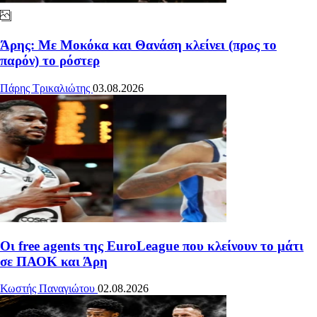
Άρης: Με Μοκόκα και Θανάση κλείνει (προς το
παρόν) το ρόστερ
Πάρης Τρικαλιώτης
03.08.2026
Οι free agents της EuroLeague που κλείνουν το μάτι
σε ΠΑΟΚ και Άρη
Κωστής Παναγιώτου
02.08.2026