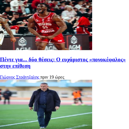
Πέντε για... δύο θέσεις: Ο ευχάριστος «πονοκέφαλος»
στην επίθεση
Γιώργος Στράντζαλης
πριν 19 ώρες