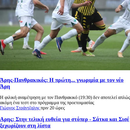
Άρης-Πανθρακικός: Η πρώτη... γνωριμία με τον νέο
Άρη
Η φιλική αναμέτρηση με τον Πανθρακικό (19:30) δεν αποτελεί απλώς
ακόμη ένα τεστ στο πρόγραμμα της προετοιμασίας
Γιώργος Στράντζαλης
πριν 20 ώρες
Αρης: Στην τελική ευθεία για στόπερ - Σάτκα και Σισέ
ξεχωρίζουν στη λίστα