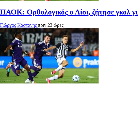
ΠΑΟΚ: Ορθολογικός ο Λίσι, ζήτησε γκολ γι
Γιώργος Καστάνης
πριν 23 ώρες