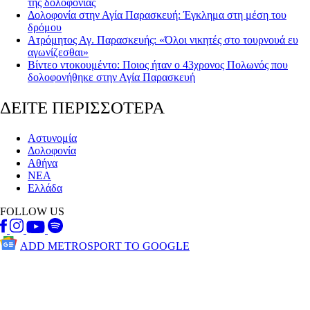
της δολοφονίας
Δολοφονία στην Αγία Παρασκευή: Έγκλημα στη μέση του
δρόμου
Ατρόμητος Αγ. Παρασκευής: «Όλοι νικητές στο τουρνουά ευ
αγωνίζεσθαι»
Βίντεο ντοκουμέντο: Ποιος ήταν ο 43χρονος Πολωνός που
δολοφονήθηκε στην Αγία Παρασκευή
ΔΕΙΤΕ ΠΕΡΙΣΣΟΤΕΡΑ
Αστυνομία
Δολοφονία
Αθήνα
ΝΕΑ
Ελλάδα
FOLLOW US
ADD METROSPORT TO GOOGLE