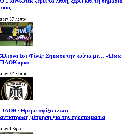
Ο Γιαννιώτας ξέρει τα λάθη, ξέρει και τη σημασία
τους
πριν 37 λεπτά
Άλτονα Ιστ Φίνιξ: Σήκωσε την κούπα με… «Ωωω
ΠΑΟΚάρα»!
πριν 57 λεπτά
ΠΑΟΚ: Ημέρα αφίξεων και
αντίστροφη μέτρηση για την προετοιμασία
πριν 1 ώρα