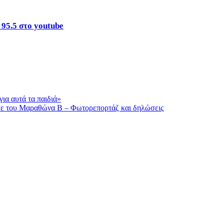
 95.5 στο youtube
ια αυτά τα παιδιά»
σε του Μαραθώνα Β – Φωτορεπορτάζ και δηλώσεις