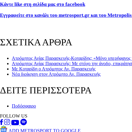
Κάντε like στη σελίδα μας στο facebook
Εγγραφείτε στο κανάλι του metrosport.gr και του Metropolis
ΣΧΕΤΙΚΑ ΑΡΘΡΑ
Ατρόμητος Αγίας Παρασκευής-Κοταρίδης: «Μόνο υπερήφανος γ
Ατρόμητος Αγίας Παρασκευής: Με στόχο την άνοδο, επικράτη
Με Κοταρίδη ο Ατρόμητος Αγ. Παρασκευής
Νέα διοίκηση στον Ατρόμητο Αγ. Παρασκευής
ΔΕΙΤΕ ΠΕΡΙΣΣΟΤΕΡΑ
Ποδόσφαιρο
FOLLOW US
ADD METROSPORT TO GOOGLE