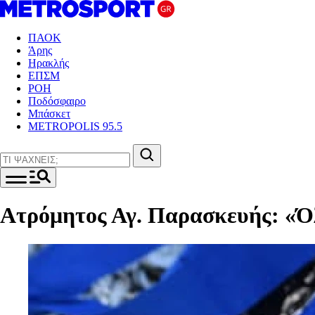
ΠΑΟΚ
Άρης
Ηρακλής
ΕΠΣΜ
ΡΟΗ
Ποδόσφαιρο
Μπάσκετ
METROPOLIS 95.5
Ατρόμητος Αγ. Παρασκευής: «Όλ