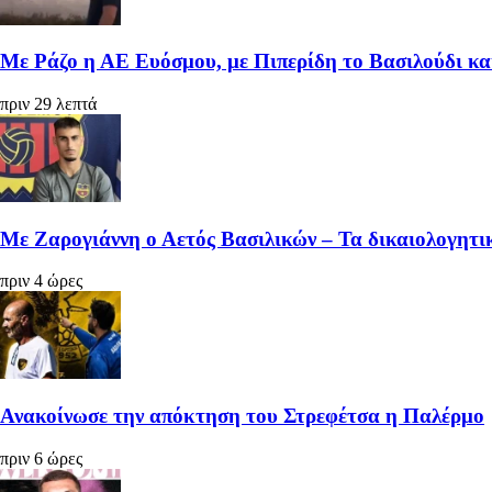
Με Ράζο η ΑΕ Ευόσμου, με Πιπερίδη το Βασιλούδι κ
πριν 29 λεπτά
Με Ζαρογιάννη ο Αετός Βασιλικών – Τα δικαιολογητικ
πριν 4 ώρες
Ανακοίνωσε την απόκτηση του Στρεφέτσα η Παλέρμο
πριν 6 ώρες