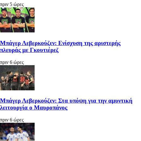
πριν 5 ώρες
Μπάγερ Λεβερκούζεν: Ενίσχυση της αριστερής
πλευράς με Γκουτιέρεζ
πριν 6 ώρες
Μπάγερ Λεβερκούζεν: Στα υπόψη για την αμυντική
λειτουργία ο Μαυροπάνος
πριν 6 ώρες