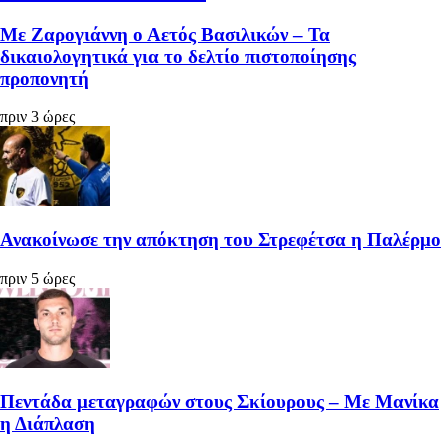
Με Ζαρογιάννη ο Αετός Βασιλικών – Τα
δικαιολογητικά για το δελτίο πιστοποίησης
προπονητή
πριν 3 ώρες
Ανακοίνωσε την απόκτηση του Στρεφέτσα η Παλέρμο
πριν 5 ώρες
Πεντάδα μεταγραφών στους Σκίουρους – Με Μανίκα
η Διάπλαση