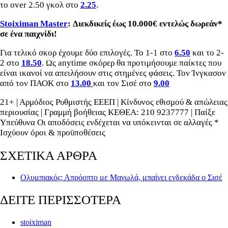
το over 2.50 γκολ στο
2.25
.
Stoiximan Master
: Διεκδικείς έως 10.000€ εντελώς δωρεάν*
σε ένα παιχνίδι!
Για τελικό σκορ έχουμε δύο επιλογές. Το 1-1 στο
6.50
και το 2-
2 στο
18.50
. Ως anytime σκόρερ θα προτιμήσουμε παίκτες που
είναι ικανοί να απειλήσουν στις στημένες φάσεις. Τον Ίνγκασον
από τον ΠΑΟΚ στο
13.00
και τον Σισέ στο
9.00
21+ | Αρμόδιος Ρυθμιστής ΕΕΕΠ | Κίνδυνος εθισμού & απώλειας
περιουσίας | Γραμμή βοήθειας ΚΕΘΕΑ: 210 9237777 | Παίξε
Υπεύθυνα Οι αποδόσεις ενδέχεται να υπόκεινται σε αλλαγές *
Ισχύουν όροι & προϋποθέσεις
ΣΧΕΤΙΚΑ ΑΡΘΡΑ
Ολυμπιακός: Απρόοπτο με Μανωλά, μπαίνει ενδεκάδα ο Σισέ
ΔΕΙΤΕ ΠΕΡΙΣΣΟΤΕΡΑ
stoiximan