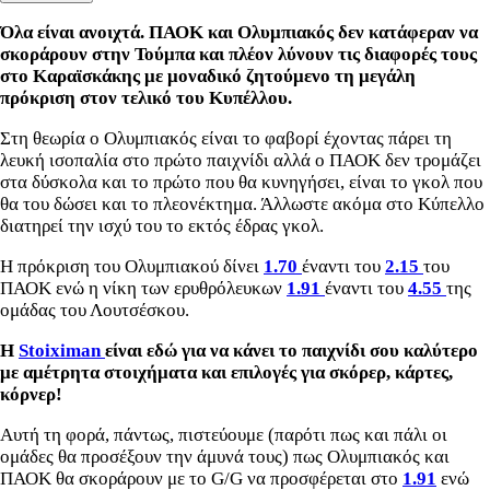
Όλα είναι ανοιχτά. ΠΑΟΚ και Ολυμπιακός δεν κατάφεραν να
σκοράρουν στην Τούμπα και πλέον λύνουν τις διαφορές τους
στο Καραϊσκάκης με μοναδικό ζητούμενο τη μεγάλη
πρόκριση στον τελικό του Κυπέλλου.
Στη θεωρία ο Ολυμπιακός είναι το φαβορί έχοντας πάρει τη
λευκή ισοπαλία στο πρώτο παιχνίδι αλλά ο ΠΑΟΚ δεν τρομάζει
στα δύσκολα και το πρώτο που θα κυνηγήσει, είναι το γκολ που
θα του δώσει και το πλεονέκτημα. Άλλωστε ακόμα στο Κύπελλο
διατηρεί την ισχύ του το εκτός έδρας γκολ.
Η πρόκριση του Ολυμπιακού δίνει
1.70
έναντι του
2.15
του
ΠΑΟΚ ενώ η νίκη των ερυθρόλευκων
1.91
έναντι του
4.55
της
ομάδας του Λουτσέσκου.
Η
Stoiximan
είναι εδώ για να κάνει το παιχνίδι σου καλύτερο
με αμέτρητα στοιχήματα και επιλογές για σκόρερ, κάρτες,
κόρνερ!
Αυτή τη φορά, πάντως, πιστεύουμε (παρότι πως και πάλι οι
ομάδες θα προσέξουν την άμυνά τους) πως Ολυμπιακός και
ΠΑΟΚ θα σκοράρουν με το G/G να προσφέρεται στο
1.91
ενώ