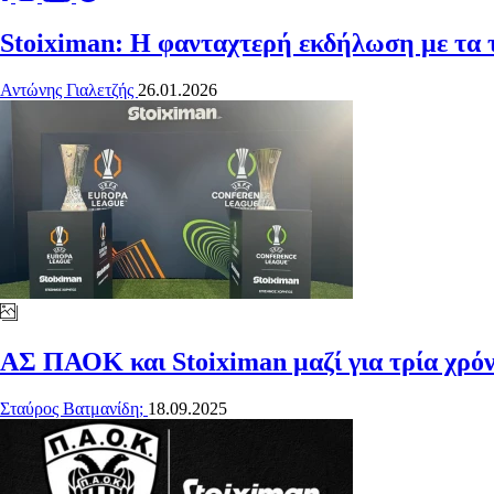
Stoiximan: Η φανταχτερή εκδήλωση με τα 
Αντώνης Γιαλετζής
26.01.2026
ΑΣ ΠΑΟΚ και Stoiximan μαζί για τρία χρόν
Σταύρος Βατμανίδη;
18.09.2025