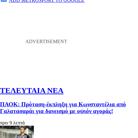
ADD METROSPORT TO GOOGLE
ΤΕΛΕΥΤΑΙΑ ΝΕΑ
ΠΑΟΚ: Πρόταση-έκπληξη για Κωνσταντέλια από
Γαλατασαράι για δανεισμό με οψιόν αγοράς!
πριν 9 λεπτά