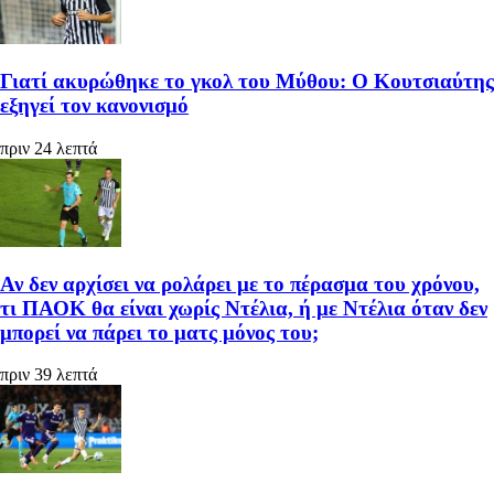
Γιατί ακυρώθηκε το γκολ του Μύθου: Ο Κουτσιαύτης
εξηγεί τον κανονισμό
πριν 24 λεπτά
Αν δεν αρχίσει να ρολάρει με το πέρασμα του χρόνου,
τι ΠΑΟΚ θα είναι χωρίς Ντέλια, ή με Ντέλια όταν δεν
μπορεί να πάρει το ματς μόνος του;
πριν 39 λεπτά