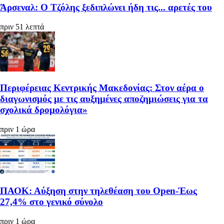
Άρσεναλ: Ο Τζόλης ξεδιπλώνει ήδη τις... αρετές του
πριν 51 λεπτά
Περιφέρειας Κεντρικής Μακεδονίας: Στον αέρα ο
διαγωνισμός με τις αυξημένες αποζημιώσεις για τα
σχολικά δρομολόγια»
πριν 1 ώρα
ΠΑΟΚ: Αύξηση στην τηλεθέαση του Open-Έως
27,4% στο γενικό σύνολο
πριν 1 ώρα