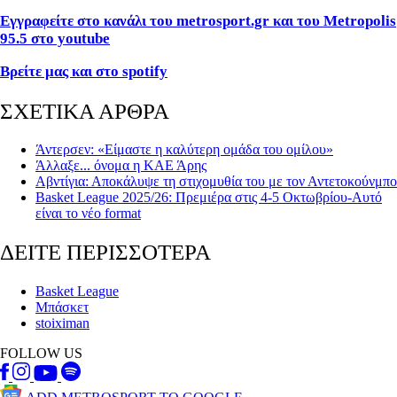
Εγγραφείτε στο κανάλι του metrosport.gr και του Metropolis
95.5 στο youtube
Βρείτε μας και στο spotify
ΣΧΕΤΙΚΑ ΑΡΘΡΑ
Άντερσεν: «Είμαστε η καλύτερη ομάδα του ομίλου»
Άλλαξε... όνομα η ΚΑΕ Άρης
Αβντίγια: Αποκάλυψε τη στιχομυθία του με τον Αντετοκούνμπο
Basket League 2025/26: Πρεμιέρα στις 4-5 Οκτωβρίου-Αυτό
είναι το νέο format
ΔΕΙΤΕ ΠΕΡΙΣΣΟΤΕΡΑ
Basket League
Μπάσκετ
stoiximan
FOLLOW US