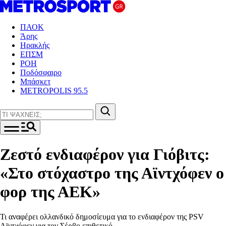
ΠΑΟΚ
Άρης
Ηρακλής
ΕΠΣΜ
ΡΟΗ
Ποδόσφαιρο
Μπάσκετ
METROPOLIS 95.5
Ζεστό ενδιαφέρον για Γιόβιτς:
«Στο στόχαστρο της Αϊντχόφεν ο
φορ της ΑΕΚ»
Τι αναφέρει ολλανδικό δημοσίευμα για το ενδιαφέρον της PSV
Αϊντχόφεν για τον Σέρβο επιθετικό.