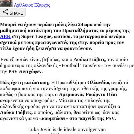
Αχίλλειος Έξαρχος
SHARE
Μπορεί να έχουν περάσει μόλις λίγα 24ωρα από την
μαθηματική κατάκτηση του Πρωταθλήματος εκ μέρους της
ΑΕΚ
στη Super League, ωστόσο, τα μεταγραφικά σενάρια
σχετικά με τους πρωταγωνιστές της στην πορεία προς τον
τίτλο έχουν ήδη ξεκινήσει να φουντώνουν.
Ένα εξ αυτών είναι, βεβαίως, και ο
Λούκα Γιόβιτς
, τον οποίο
δημοσίευμα της ολλανδικής «Football Transfers» τον συνδέει με
την
PSV Αϊντχόφεν
.
Πώς έχει η κατάσταση;
Η Πρωταθλήτρια
Ολλανδίας
αναζητά
ποδοσφαιριστή για την ενίσχυση της επιθετικής της γραμμής,
καθώς ο βασικός της φορ, ο
Αμερικανός Ρικάρντο Πέπι
αναμένεται να αποχωρήσει. Μία από τις επιλογές της
ολλανδικής ομάδας για να τον αντικαταστήσει φαντάζει ο
Λούκα Γιόβιτς,
ο οποίος, μάλιστα, θεωρείται ως ιδανικός
αγωνιστικά για να
«κουμπώσει» στο παιχνίδι της PSV
.
Luka Jovic is de ideale opvolger van