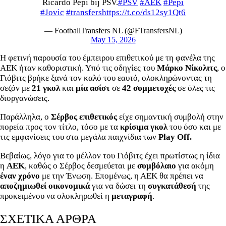
Ricardo Pepi bij PSV.
#PSV
#AEK
#Pepi
#Jovic
#transfers
https://t.co/ds12sy1Qt6
— FootballTransfers NL (@FTransfersNL)
May 15, 2026
Η φετινή παρουσία του έμπειρου επιθετικού με τη φανέλα της
ΑΕΚ ήταν καθοριστική. Υπό τις οδηγίες του
Μάρκο Νίκολιτς
, ο
Γιόβιτς βρήκε ξανά τον καλό του εαυτό, ολοκληρώνοντας τη
σεζόν με
21 γκολ
και
μία ασίστ
σε
42 συμμετοχές
σε όλες τις
διοργανώσεις.
Παράλληλα, ο
Σέρβος επιθετικός
είχε σημαντική συμβολή στην
πορεία προς τον τίτλο, τόσο με τα
κρίσιμα γκολ
του όσο και με
τις εμφανίσεις του στα μεγάλα παιχνίδια των
Play Off.
Βεβαίως, λόγο για το μέλλον του Γιόβιτς έχει πρωτίστως η ίδια
η
ΑΕΚ
, καθώς ο Σέρβος δεσμεύεται με
συμβόλαιο
για ακόμη
έναν χρόνο
με την Ένωση. Επομένως, η ΑΕΚ θα πρέπει να
αποζημιωθεί οικονομικά
για να δώσει τη
συγκατάθεσή
της
προκειμένου να ολοκληρωθεί η
μεταγραφή
.
ΣΧΕΤΙΚΑ ΑΡΘΡΑ