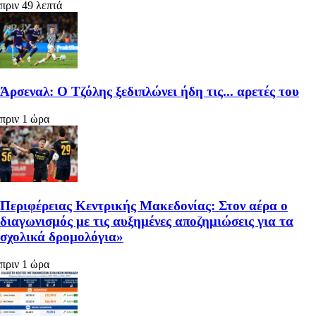
πριν 49 λεπτά
Άρσεναλ: Ο Τζόλης ξεδιπλώνει ήδη τις... αρετές του
πριν 1 ώρα
Περιφέρειας Κεντρικής Μακεδονίας: Στον αέρα ο
διαγωνισμός με τις αυξημένες αποζημιώσεις για τα
σχολικά δρομολόγια»
πριν 1 ώρα