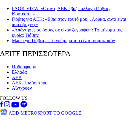
PAOK VIEW: «Όταν η ΑΕΚ έβαζε αλλαγή Γιόβιτς,
Κουτέσα...»
Γιόβιτς για ΑΕΚ: «Είπα στον εαυτό μου... Λούκα, αυτό είναι
που έψαχνες»
«Απάντησες σε όσους σε είχαν ξεγράψει»: Το μήνυμα της
κυρίας Γιόβιτς
Marca για Γιόβιτς: «Τα νούμερά του είναι τρομακτικά»
ΔΕΙΤΕ ΠΕΡΙΣΣΟΤΕΡΑ
Ποδόσφαιρο
Ελλάδα
ΑΕΚ
ΑΕΚ Ποδόσφαιρο
Αϊντχόφεν
FOLLOW US
ADD METROSPORT TO GOOGLE