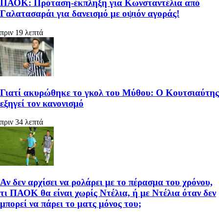
ΠΑΟΚ: Πρόταση-έκπληξη για Κωνσταντέλια από
Γαλατασαράι για δανεισμό με οψιόν αγοράς!
πριν 19 λεπτά
Γιατί ακυρώθηκε το γκολ του Μύθου: Ο Κουτσιαύτης
εξηγεί τον κανονισμό
πριν 34 λεπτά
Αν δεν αρχίσει να ρολάρει με το πέρασμα του χρόνου,
τι ΠΑΟΚ θα είναι χωρίς Ντέλια, ή με Ντέλια όταν δεν
μπορεί να πάρει το ματς μόνος του;