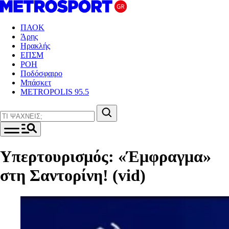
ΠΑΟΚ
Άρης
Ηρακλής
ΕΠΣΜ
ΡΟΗ
Ποδόσφαιρο
Μπάσκετ
METROPOLIS 95.5
Υπερτουρισμός: «Έμφραγμα»
στη Σαντορίνη! (vid)