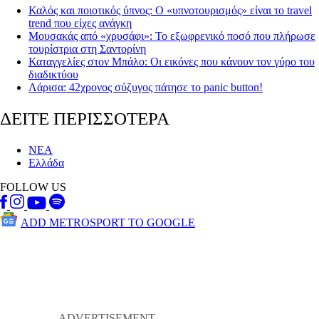
Καλός και ποιοτικός ύπνος: Ο «υπνοτουρισμός» είναι το travel
trend που είχες ανάγκη
Μουσακάς από «χρυσάφι»: Το εξωφρενικό ποσό που πλήρωσε
τουρίστρια στη Σαντορίνη
Καταγγελίες στον Μπάλο: Οι εικόνες που κάνουν τον γύρο του
διαδικτύου
Λάρισα: 42χρονος σύζυγος πάτησε το panic button!
ΔΕΙΤΕ ΠΕΡΙΣΣΟΤΕΡΑ
ΝΕΑ
Ελλάδα
FOLLOW US
ADD METROSPORT TO GOOGLE