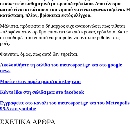
επισκεπτών καθημερινά με κρουαζιερόπλοια.
Αποτέλεσμα
αυτού είναι οι κάτοικοι του νησιού να είναι αγανακτισμένοι. Η
κατάσταση, πλέον, βρίσκεται εκτός ελέγχου.
Μάλιστα, πρόσφατα ο δήμαρχος είχε ανακοινώσει πως τίθεται
«πλαφόν» στον αριθμό επισκεπτών από κρουαζιερόπλοια, ώστε
οι υποδομές του νησιού να μπορούν να ανταποκριθούν στις
ροές.
Φαίνεται, όμως, πως αυτό δεν τηρείται.
Ακολουθήστε τη σελίδα του
metrosport
.
gr
και στο
google
news
Μπείτε στην παρέα μας στο
instagram
Κάντε
like
στη σελίδα μας στο
facebook
Εγγραφείτε στο κανάλι του metrosport.gr και του Metropolis
95.5 στο youtube
ΣΧΕΤΙΚΑ ΑΡΘΡΑ