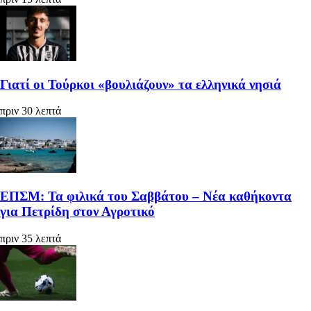
Γιατί οι Τούρκοι «βουλιάζουν» τα ελληνικά νησιά
πριν 30 λεπτά
ΕΠΣΜ: Τα φιλικά του Σαββάτου – Νέα καθήκοντα
για Πετρίδη στον Αγροτικό
πριν 35 λεπτά