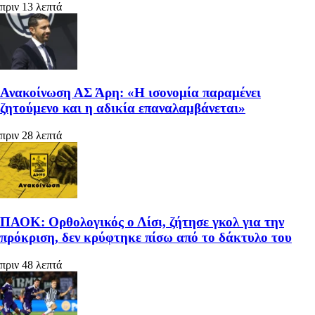
πριν 13 λεπτά
Ανακοίνωση ΑΣ Άρη: «Η ισονομία παραμένει
ζητούμενο και η αδικία επαναλαμβάνεται»
πριν 28 λεπτά
ΠΑΟΚ: Ορθολογικός ο Λίσι, ζήτησε γκολ για την
πρόκριση, δεν κρύφτηκε πίσω από το δάκτυλο του
πριν 48 λεπτά