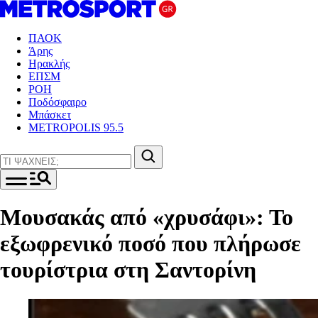
ΠΑΟΚ
Άρης
Ηρακλής
ΕΠΣΜ
ΡΟΗ
Ποδόσφαιρο
Μπάσκετ
METROPOLIS 95.5
Μουσακάς από «χρυσάφι»: Το
εξωφρενικό ποσό που πλήρωσε
τουρίστρια στη Σαντορίνη