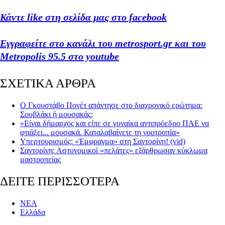
Κάντε like στη σελίδα μας στο facebook
Εγγραφείτε στο κανάλι του metrosport.gr και του
Metropolis 95.5 στο youtube
ΣΧΕΤΙΚΑ ΑΡΘΡΑ
Ο Γκουστάβο Πογέτ απάντησε στο διαχρονικό ερώτημα:
Σουβλάκι ή μουσακάς;
«Είναι δήμαρχος και είπε σε γυναίκα αντιπρόεδρο ΠΑΕ να
φτιάξει... μουσακά. Καταλαβαίνετε τη νοοτροπία»
Υπερτουρισμός: «Έμφραγμα» στη Σαντορίνη! (vid)
Σαντορίνη: Αστυνομικοί «πελάτες» εξάρθρωσαν κύκλωμα
μαστροπείας
ΔΕΙΤΕ ΠΕΡΙΣΣΟΤΕΡΑ
ΝΕΑ
Ελλάδα