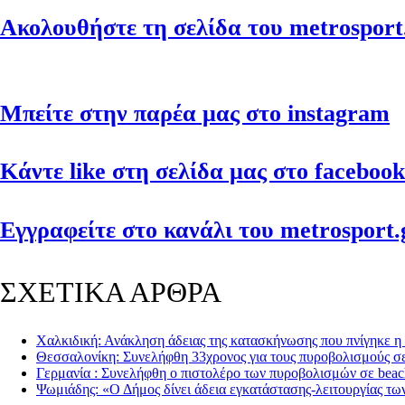
Ακολουθήστε τη σελίδα του metrosport.
Μπείτε στην παρέα μας στο instagram
Κάντε like στη σελίδα μας στο facebook
Εγγραφείτε στο κανάλι του metrosport.g
ΣΧΕΤΙΚΑ ΑΡΘΡΑ
Χαλκιδική: Ανάκληση άδειας της κατασκήνωσης που πνίγηκε η 
Θεσσαλονίκη: Συνελήφθη 33χρονος για τους πυροβολισμούς σε
Γερμανία : Συνελήφθη ο πιστολέρο των πυροβολισμών σε beac
Ψωμιάδης: «Ο Δήμος δίνει άδεια εγκατάστασης-λειτουργίας τω