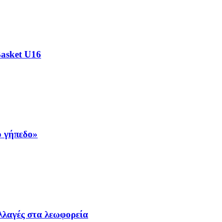
Basket U16
ο γήπεδο»
λλαγές στα λεωφορεία