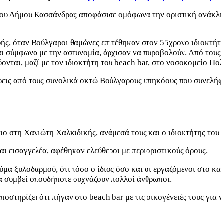
 του Δήμου Κασσάνδρας αποφάσισε ομόφωνα την οριστική ανάκλη
υής, όταν Βούλγαροι θαμώνες επιτέθηκαν στον 55χρονο ιδιοκτήτ
και σύμφωνα με την αστυνομία, άρχισαν να πυροβολούν. Από του
ύονται, μαζί με τον ιδιοκτήτη του beach bar, στο νοσοκομείο Πο
εις από τους συνολικά οκτώ Βούλγαρους υπηκόους που συνελήφ
ιο στη Χανιώτη Χαλκιδικής, ανάμεσά τους και ο ιδιοκτήτης του 
ι εισαγγελέα, αφέθηκαν ελεύθεροι με περιοριστικούς όρους.
θύμα ξυλοδαρμού, ότι τόσο ο ίδιος όσο και οι εργαζόμενοι στο 
 να συμβεί οπουδήποτε συχνάζουν πολλοί άνθρωποι.
οστηρίζει ότι πήγαν στο beach bar με τις οικογένειές τους για