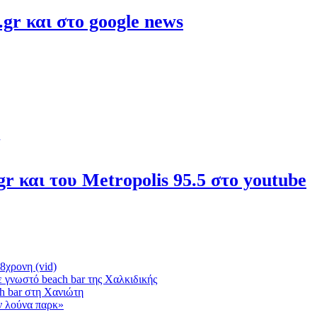
gr και στο google news
r και του Metropolis 95.5 στο youtube
8χρονη (vid)
 γνωστό beach bar της Χαλκιδικής
h bar στη Χανιώτη
ν λούνα παρκ»