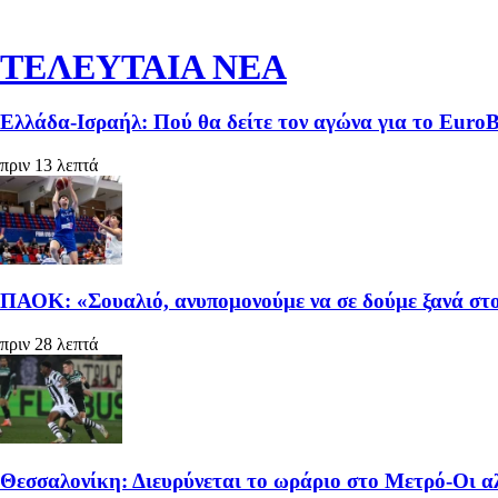
ΤΕΛΕΥΤΑΙΑ ΝΕΑ
Ελλάδα-Ισραήλ: Πού θα δείτε τον αγώνα για το Euro
πριν 13 λεπτά
ΠΑΟΚ: «Σουαλιό, ανυπομονούμε να σε δούμε ξανά στ
πριν 28 λεπτά
Θεσσαλονίκη: Διευρύνεται το ωράριο στο Μετρό-Οι α