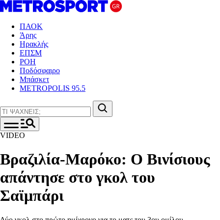
ΠΑΟΚ
Άρης
Ηρακλής
ΕΠΣΜ
ΡΟΗ
Ποδόσφαιρο
Μπάσκετ
METROPOLIS 95.5
VIDEO
Βραζιλία-Μαρόκο: Ο Βινίσιους
απάντησε στο γκολ του
Σαϊμπάρι
Δύο γκολ στο πρώτο ημίχρονο για το ματς του 3ου ομίλου