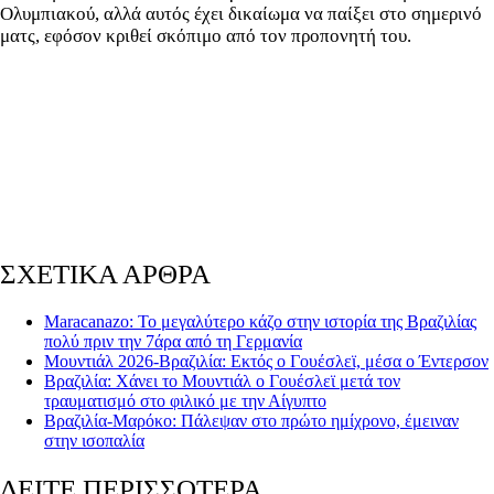
Ολυμπιακού, αλλά αυτός έχει δικαίωμα να παίξει στο σημερινό
ματς, εφόσον κριθεί σκόπιμο από τον προπονητή του.
ΣΧΕΤΙΚΑ ΑΡΘΡΑ
Maracanazo: Το μεγαλύτερο κάζο στην ιστορία της Βραζιλίας
πολύ πριν την 7άρα από τη Γερμανία
Μουντιάλ 2026-Βραζιλία: Εκτός ο Γουέσλεϊ, μέσα ο Έντερσον
Βραζιλία: Χάνει το Μουντιάλ ο Γουέσλεϊ μετά τον
τραυματισμό στο φιλικό με την Αίγυπτο
Βραζιλία-Μαρόκο: Πάλεψαν στο πρώτο ημίχρονο, έμειναν
στην ισοπαλία
ΔΕΙΤΕ ΠΕΡΙΣΣΟΤΕΡΑ