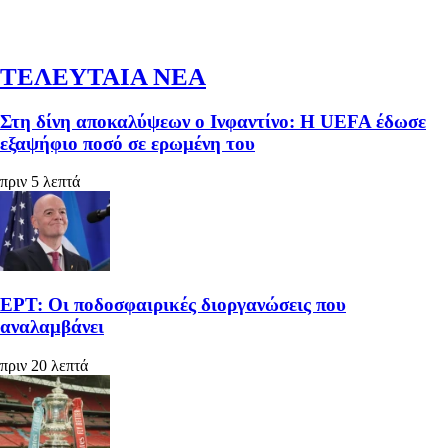
ΤΕΛΕΥΤΑΙΑ ΝΕΑ
Στη δίνη αποκαλύψεων ο Ινφαντίνο: H UEFA έδωσε
εξαψήφιο ποσό σε ερωμένη του
πριν 5 λεπτά
ΕΡΤ: Οι ποδοσφαιρικές διοργανώσεις που
αναλαμβάνει
πριν 20 λεπτά