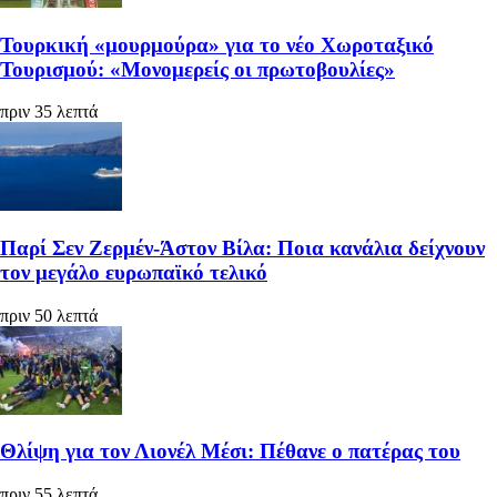
Τουρκική «μουρμούρα» για το νέο Χωροταξικό
Τουρισμού: «Μονομερείς οι πρωτοβουλίες»
πριν 35 λεπτά
Παρί Σεν Ζερμέν-Άστον Βίλα: Ποια κανάλια δείχνουν
τον μεγάλο ευρωπαϊκό τελικό
πριν 50 λεπτά
Θλίψη για τον Λιονέλ Μέσι: Πέθανε ο πατέρας του
πριν 55 λεπτά