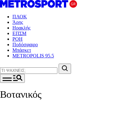
ΠΑΟΚ
Άρης
Ηρακλής
ΕΠΣΜ
ΡΟΗ
Ποδόσφαιρο
Μπάσκετ
METROPOLIS 95.5
Βοτανικός