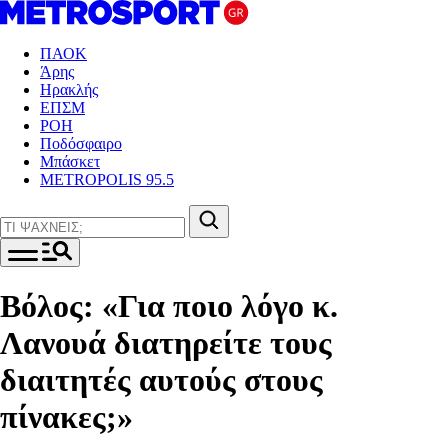
ΠΑΟΚ
Άρης
Ηρακλής
ΕΠΣΜ
ΡΟΗ
Ποδόσφαιρο
Μπάσκετ
METROPOLIS 95.5
Βόλος: «Για ποιο λόγο κ.
Λανουά διατηρείτε τους
διαιτητές αυτούς στους
πίνακες;»