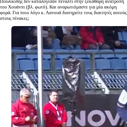
Πουλικίδης δεν καταλόγισαν πέναλτι στην ξεκάθαρη ανατροπή
του Χουάνπι (βλ. φωτό). Και αναρωτιόμαστε για μία ακόμη
φορά. Για ποιο λόγο κ. Λανουά διατηρείτε τους διαιτητές αυτούς
στους πίνακες;