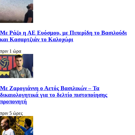
Με Ράζο η ΑΕ Ευόσμου, με Πιπερίδη το Βασιλούδι
και Κασαρτζιάν το Καλοχώρι
πριν 1 ώρα
Με Ζαρογιάννη ο Αετός Βασιλικών – Τα
δικαιολογητικά για το δελτίο πιστοποίησης
προπονητή
πριν 5 ώρες