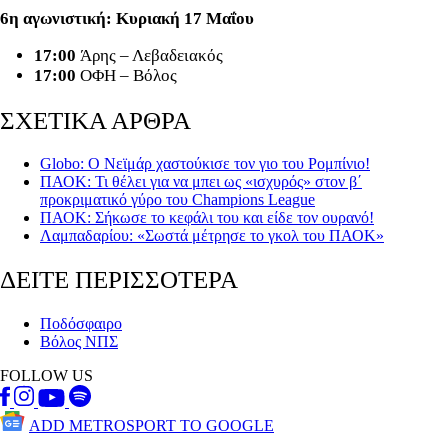
6η αγωνιστική: Κυριακή 17 Μαΐου
17:00
Άρης – Λεβαδειακός
17:00
ΟΦΗ – Βόλος
ΣΧΕΤΙΚΑ ΑΡΘΡΑ
Globo: O Nεϊμάρ χαστούκισε τον γιο του Ρομπίνιο!
ΠΑΟΚ: Τι θέλει για να μπει ως «ισχυρός» στον β΄
προκριματικό γύρο του Champions League
ΠΑΟΚ: Σήκωσε το κεφάλι του και είδε τον ουρανό!
Λαμπαδαρίου: «Σωστά μέτρησε το γκολ του ΠΑΟΚ»
ΔΕΙΤΕ ΠΕΡΙΣΣΟΤΕΡΑ
Ποδόσφαιρο
Βόλος ΝΠΣ
FOLLOW US
ADD METROSPORT TO GOOGLE