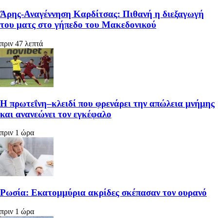
Άρης-Αναγέννηση Καρδίτσας: Πιθανή η διεξαγωγή
του ματς στο γήπεδο του Μακεδονικού
πριν 47 λεπτά
Η πρωτεΐνη–κλειδί που φρενάρει την απώλεια μνήμης
και ανανεώνει τον εγκέφαλο
πριν 1 ώρα
Ρωσία: Εκατομμύρια ακρίδες σκέπασαν τον ουρανό
πριν 1 ώρα