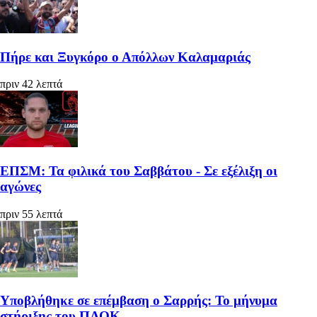
Πήρε και Ξυγκόρο ο Απόλλων Καλαμαριάς
πριν 42 λεπτά
ΕΠΣΜ: Τα φιλικά του Σαββάτου - Σε εξέλιξη οι
αγώνες
πριν 55 λεπτά
Υποβλήθηκε σε επέμβαση ο Σαρρής: Το μήνυμα
στήριξης του ΠΑΟΚ