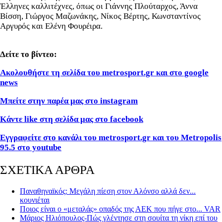
Έλληνες καλλιτέχνες, όπως οι Γιάννης Πλούταρχος, Άννα
Βίσση, Γιώργος Μαζωνάκης, Νίκος Βέρτης, Κωνσταντίνος
Αργυρός και Ελένη Φουρέιρα.
Δείτε το βίντεο:
Ακολουθήστε τη σελίδα του metrosport.gr και στο google
news
Μπείτε στην παρέα μας στο instagram
Κάντε like στη σελίδα μας στο facebook
Εγγραφείτε στο κανάλι του metrosport.gr και του Metropolis
95.5 στο youtube
ΣΧΕΤΙΚΑ ΑΡΘΡΑ
Παναθηναϊκός: Μεγάλη πίεση στον Αλόνσο αλλά δεν...
κουνιέται
Ποιος είναι ο «μεταλάς» οπαδός της ΑΕΚ που πήγε στο... VAR
Μάριος Ηλιόπουλος-Πώς γλέντησε στη σουίτα τη νίκη επί του