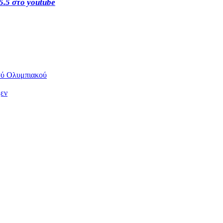
5.5 στο youtube
κού Ολυμπιακού
ζεν