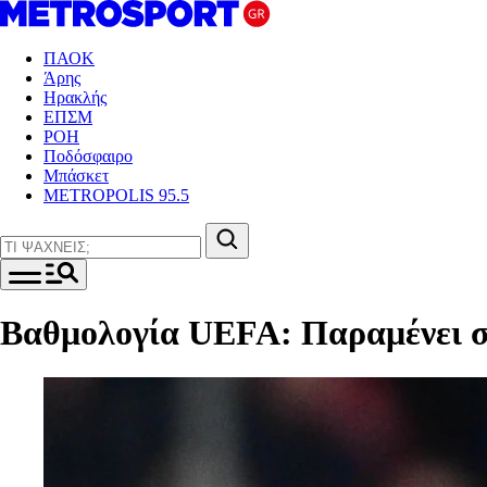
ΠΑΟΚ
Άρης
Ηρακλής
ΕΠΣΜ
ΡΟΗ
Ποδόσφαιρο
Μπάσκετ
METROPOLIS 95.5
Βαθμολογία UEFA: Παραμένει στ