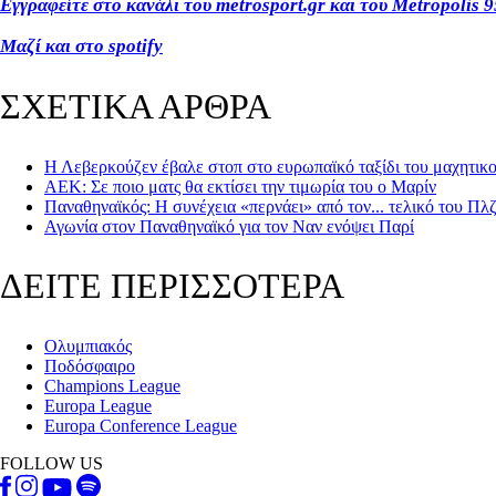
Εγγραφείτε στο κανάλι του metrosport.gr και του Metropolis 9
Μαζί και στο spotify
ΣΧΕΤΙΚΑ ΑΡΘΡΑ
Η Λεβερκούζεν έβαλε στοπ στο ευρωπαϊκό ταξίδι του μαχητι
ΑΕΚ: Σε ποιο ματς θα εκτίσει την τιμωρία του ο Μαρίν
Παναθηναϊκός: Η συνέχεια «περνάει» από τον... τελικό του Πλ
Αγωνία στον Παναθηναϊκό για τον Ναν ενόψει Παρί
ΔΕΙΤΕ ΠΕΡΙΣΣΟΤΕΡΑ
Ολυμπιακός
Ποδόσφαιρο
Champions League
Europa League
Europa Conference League
FOLLOW US