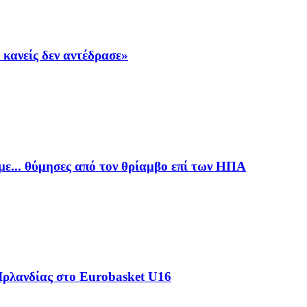
κανείς δεν αντέδρασε»
με... θύμησες από τον θρίαμβο επί των ΗΠΑ
Ιρλανδίας στο Eurobasket U16