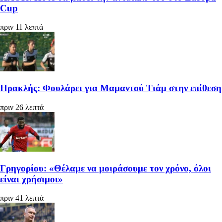
Cup
πριν 11 λεπτά
Ηρακλής: Φουλάρει για Μαμαντού Τιάμ στην επίθεση
πριν 26 λεπτά
Γρηγορίου: «Θέλαμε να μοιράσουμε τον χρόνο, όλοι
είναι χρήσιμοι»
πριν 41 λεπτά