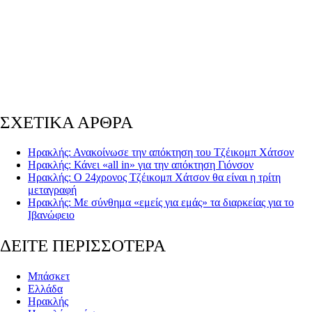
ΣΧΕΤΙΚΑ ΑΡΘΡΑ
Ηρακλής: Ανακοίνωσε την απόκτηση του Τζέικομπ Χάτσον
Ηρακλής: Κάνει «all in» για την απόκτηση Γιόνσον
Ηρακλής: Ο 24χρονος Τζέικομπ Χάτσον θα είναι η τρίτη
μεταγραφή
Ηρακλής: Με σύνθημα «εμείς για εμάς» τα διαρκείας για το
Ιβανώφειο
ΔΕΙΤΕ ΠΕΡΙΣΣΟΤΕΡΑ
Μπάσκετ
Ελλάδα
Ηρακλής