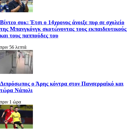
Βίντεο σοκ: Έτσι ο 14χρονος άνοιξε πυρ σε σχολείο
της Μπανγκόνγκ σκοτώνοντας τους εκπαιδευτικούς
και τους παππούδες του
πριν 56 λεπτά
Διπρόσωπος ο Άρης κόντρα στον Πανσερραϊκό και
τώρα Νάπολι
πριν 1 ώρα