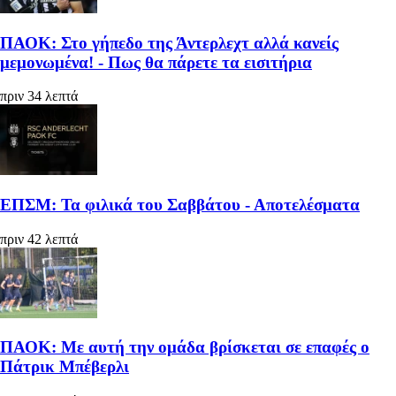
ΠΑΟΚ: Στο γήπεδο της Άντερλεχτ αλλά κανείς
μεμονωμένα! - Πως θα πάρετε τα εισιτήρια
πριν 34 λεπτά
ΕΠΣΜ: Τα φιλικά του Σαββάτου - Αποτελέσματα
πριν 42 λεπτά
ΠΑΟΚ: Με αυτή την ομάδα βρίσκεται σε επαφές ο
Πάτρικ Μπέβερλι