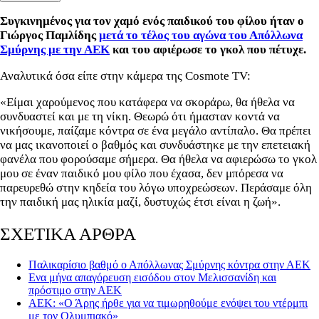
Συγκινημένος για τον χαμό ενός παιδικού του φίλου ήταν ο
Γιώργος Παμλίδης
μετά το τέλος του αγώνα του Απόλλωνα
Σμύρνης με την ΑΕΚ
και του αφιέρωσε το γκολ που πέτυχε.
Αναλυτικά όσα είπε στην κάμερα της Cosmote TV:
«Είμαι χαρούμενος που κατάφερα να σκοράρω, θα ήθελα να
συνδυαστεί και με τη νίκη. Θεωρώ ότι ήμασταν κοντά να
νικήσουμε, παίζαμε κόντρα σε ένα μεγάλο αντίπαλο. Θα πρέπει
να μας ικανοποιεί ο βαθμός και συνδυάστηκε με την επετειακή
φανέλα που φορούσαμε σήμερα. Θα ήθελα να αφιερώσω το γκολ
μου σε έναν παιδικό μου φίλο που έχασα, δεν μπόρεσα να
παρευρεθώ στην κηδεία του λόγω υποχρεώσεων. Περάσαμε όλη
την παιδική μας ηλικία μαζί, δυστυχώς έτσι είναι η ζωή».
ΣΧΕΤΙΚΑ ΑΡΘΡΑ
Παλικαρίσιο βαθμό ο Απόλλωνας Σμύρνης κόντρα στην ΑΕΚ
Ενα μήνα απαγόρευση εισόδου στον Μελισσανίδη και
πρόστιμο στην ΑΕΚ
ΑΕΚ: «Ο Άρης ήρθε για να τιμωρηθούμε ενόψει του ντέρμπι
με τον Ολυμπιακό»