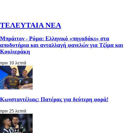
ΤΕΛΕΥΤΑΙΑ ΝΕΑ
Μπράιτον - Ρόμα: Ελληνικό «πηγαδάκι» στα
αποδυτήρια και ανταλλαγή φανελών για Τζίμα και
Κουλιεράκη
πριν 10 λεπτά
Κωνσταντέλιας: Πατέρας για δεύτερη φορά!
πριν 25 λεπτά