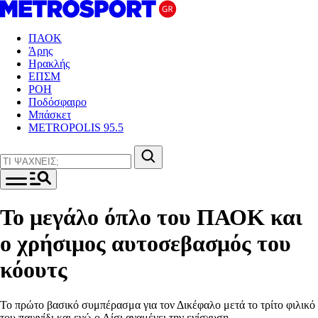
ΠΑΟΚ
Άρης
Ηρακλής
ΕΠΣΜ
ΡΟΗ
Ποδόσφαιρο
Μπάσκετ
METROPOLIS 95.5
Το μεγάλο όπλο του ΠΑΟΚ και
ο χρήσιμος αυτοσεβασμός του
κόουτς
Το πρώτο βασικό συμπέρασμα για τον Δικέφαλο μετά το τρίτο φιλικό
του παιχνίδι και ενώ ο Λίσι αναμένει την ενίσχυση.