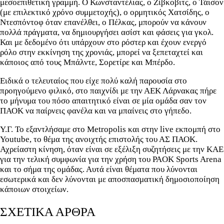
μεσοεπιθετική γραμμή. Ο Κωνσταντέλιας, ο Ζίβκοβιτς, ο Τάισον
(με επιλεκτικό χρόνο συμμετοχής), ο ορμητικός Χατσίδης, ο
Ντεσπόντοφ όταν επανέλθει, ο Πέλκας, μπορούν να κάνουν
πολλά πράγματα, να δημιουργήσει ασίστ και φάσεις για γκολ.
Και με δεδομένο ότι υπάρχουν στο ρόστερ και έχουν ενεργό
ρόλο στην εκκίνηση της χρονιάς, μπορεί να ξεπεταχτεί και
κάποιος από τους Μπάλντε, Σορετίρε και Μπέρδο.
Ειδικά ο τελευταίος που είχε πολύ καλή παρουσία στο
προηγούμενο φιλικό, στο παιχνίδι με την ΑΕΚ Λάρνακας πήρε
το μήνυμα του πόσο απαιτητικό είναι σε μία ομάδα σαν τον
ΠΑΟΚ να παίρνεις φανέλα και να μπαίνεις στο γήπεδο.
Υ.Γ. Το εξαντλήσαμε στο Metropolis και στην live εκπομπή στο
Youtube, το θέμα της ανοιχτής επιστολής του ΑΣ ΠΑΟΚ.
Αχρείαστη κίνηση, όταν είναι σε εξέλιξη συζητήσεις με την ΚΑΕ
για την τελική συμφωνία για την χρήση του PAOK Sports Arena
και το σήμα της ομάδας. Αυτά είναι θέματα που λύνονται
εσωτερικά και δεν λύνονται με αποσπασματική δημοσιοποίηση
κάποιων στοιχείων.
ΣΧΕΤΙΚΑ ΑΡΘΡΑ