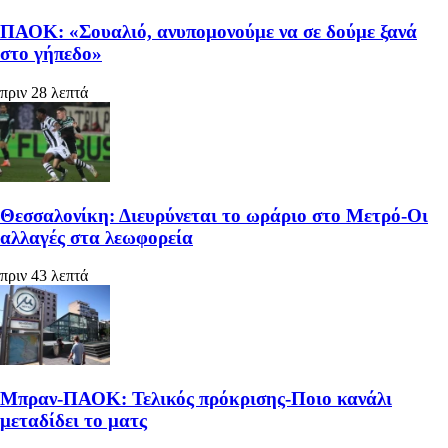
ΠΑΟΚ: «Σουαλιό, ανυπομονούμε να σε δούμε ξανά
στο γήπεδο»
πριν 28 λεπτά
Θεσσαλονίκη: Διευρύνεται το ωράριο στο Μετρό-Οι
αλλαγές στα λεωφορεία
πριν 43 λεπτά
Μπραν-ΠΑΟΚ: Τελικός πρόκρισης-Ποιο κανάλι
μεταδίδει το ματς