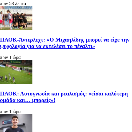
πριν 58 λεπτά
ΠΑΟΚ-Άντερλεχτ: «Ο Μιχαηλίδης μπορεί να είχε την
ψυχολογία για να εκτελέσει το πέναλτι»
πριν 1 ώρα
ΠΑΟΚ: Αυτογνωσία και ρεαλισμός: «είσαι καλύτερη
ομάδα και… μπορείς»!
πριν 1 ώρα