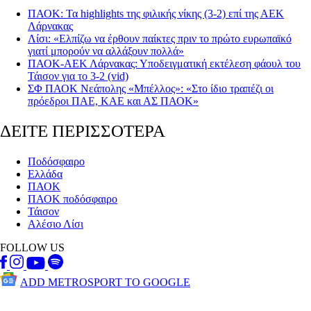
ΠΑΟΚ: Τα highlights της φιλικής νίκης (3-2) επί της ΑΕΚ
Λάρνακας
Λίσι: «Ελπίζω να έρθουν παίκτες πριν το πρώτο ευρωπαϊκό
γιατί μπορούν να αλλάξουν πολλά»
ΠΑΟΚ-ΑΕΚ Λάρνακας: Υποδειγματική εκτέλεση φάουλ του
Τάισον για το 3-2 (vid)
ΣΦ ΠΑΟΚ Νεάπολης «Μπέλλος»: «Στο ίδιο τραπέζι οι
πρόεδροι ΠΑΕ, ΚΑΕ και ΑΣ ΠΑΟΚ»
ΔΕΙΤΕ ΠΕΡΙΣΣΟΤΕΡΑ
Ποδόσφαιρο
Ελλάδα
ΠΑΟΚ
ΠΑΟΚ ποδόσφαιρο
Τάισον
Αλέσιο Λίσι
FOLLOW US
ADD METROSPORT TO GOOGLE