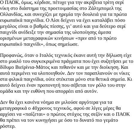
Ο ΠΑΟΚ, όμως, κέρδισε, πέτυχε για την ακρίβεια τρίτη σερί
νίκη στο διάστημα της προετοιμασίας στο Ζάλτμπομελ της
Ολλανδίας, και συνεχίζει με ηρεμία την δουλειά για τα πρώτα
ευρωπαϊκά παιχνίδια. Ο Λίσι δείχνει να έχει καταλάβει πόσο
μεγάλος είναι ο βαθμός πίεσης, γι’ αυτό και για δεύτερο σερί
παιχνίδι ανέδειξε την σημασία της υλοποίησης άμεσα
ορισμένων μεταγραφικών κινήσεων «πριν από το πρώτο
ευρωπαϊκό παιχνίδι», όπως σημείωσε.
Προφανώς, όταν ο Ιταλός τεχνικός έκανε αυτή την δήλωση είχε
στο μυαλό του συγκεκριμένα πράγματα που έχει συζητήσει με το
δίδυμο Βιεϊρίνια-Μάτος και πιθανόν και με την διοίκηση. Και
αυτά περιμένει να υλοποιηθούν. Δεν τον παραπλανούν οι νίκες
στα φιλικά παιχνίδια, ούτε στέκεται μόνο στα θετικά σημεία. Κι
αυτό δείχνει έναν προπονητή που σέβεται τον ρόλο του στην
ομάδα και την ευθύνη που απορρέει από αυτόν.
Δεν θα έχει κανένα νόημα αν μιλούσε αργότερα για τα
μεταγραφικά ο 40χρονος τεχνικός, αφού σε λίγες μέρες θα
αρχίσει να «παίζεται» ο πρώτος στόχος της σεζόν και ο ΠΑΟΚ
θα πρέπει να τον κυνηγήσει με όσο το δυνατό πιο γεμάτο
ρόστερ.