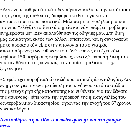
«Δεν ενημερώθηκα ότι κάτι δεν πήγαινε καλά με την κατάσταση
της υγείας της ασθενούς, διαφορετικά θα πήγαινα να
αντιμετωπίσω το περιστατικό. Μίλησα με τη νοσηλεύτρια και
της είπα “ελέγξτε τα ζωτικά σημεία και εάν υπάρξει πρόβλημα
ενημερώστε με”. Δεν ακολούθησαν τις οδηγίες μου. Στη δική
μας ειδικότητα, εκτός των άλλων, απαιτείται και η συνεργασία
με το προσωπικό» είπε στην απολογία του ο γιατρός
αποποιούμενος των ευθυνών του. Ανέφερε δε, ότι έχει κάνει
περίπου 150 παρόμοιες επεμβάσεις, ενώ εξέφρασε τη λύπη του
για τον θάνατο της γυναίκας, την οποία – μάλιστα – είχε
ξεγεννήσει.
«Σαφώς έχει παραβιαστεί ο κώδικας ιατρικής δεοντολογίας. Δεν
ενήργησε για την αντιμετώπιση του κινδύνου κατά το στάδιο
της μετεγχειρητικής κατάστασης και ευθύνεται για τον θάνατο
της ασθενούς» είπε κατά την αγόρευσή της η εισαγγελέας του
δευτεροβάθμιου δικαστηρίου, ζητώντας την ενοχή του 67χρονου
γυναικολόγου.
Ακολουθήστε τη σελίδα του metrosport.gr και στο google
news