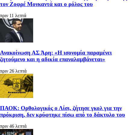
τον Ζοφρέ Μονκαντά και ο ρόλος του
πριν 11 λεπτά
Ανακοίνωση ΑΣ Άρη: «Η ισονομία παραμένει
ζητούμενο και η αδικία επαναλαμβάνεται»
πριν 26 λεπτά
ΠΑΟΚ: Ορθολογικός ο Λίσι, ζήτησε γκολ για την
πρόκριση, δεν κρύφτηκε πίσω από το δάκτυλο του
πριν 46 λεπτά