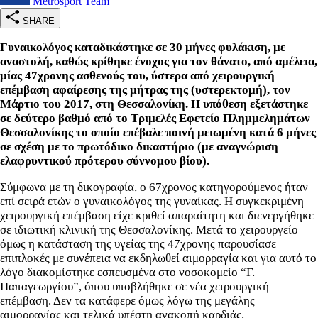
Metrosport Team
SHARE
Γυναικολόγος καταδικάστηκε σε 30 μήνες φυλάκιση, με
αναστολή, καθώς κρίθηκε ένοχος για τον θάνατο, από αμέλεια,
μίας 47χρονης ασθενούς του, ύστερα από χειρουργική
επέμβαση αφαίρεσης της μήτρας της (υστερεκτομή), τον
Μάρτιο του 2017, στη Θεσσαλονίκη. Η υπόθεση εξετάστηκε
σε δεύτερο βαθμό από το Τριμελές Εφετείο Πλημμελημάτων
Θεσσαλονίκης το οποίο επέβαλε ποινή μειωμένη κατά 6 μήνες
σε σχέση με το πρωτόδικο δικαστήριο (με αναγνώριση
ελαφρυντικού πρότερου σύννομου βίου).
Σύμφωνα με τη δικογραφία, ο 67χρονος κατηγορούμενος ήταν
επί σειρά ετών ο γυναικολόγος της γυναίκας. Η συγκεκριμένη
χειρουργική επέμβαση είχε κριθεί απαραίτητη και διενεργήθηκε
σε ιδιωτική κλινική της Θεσσαλονίκης. Μετά το χειρουργείο
όμως η κατάσταση της υγείας της 47χρονης παρουσίασε
επιπλοκές με συνέπεια να εκδηλωθεί αιμορραγία και για αυτό το
λόγο διακομίστηκε εσπευσμένα στο νοσοκομείο “Γ.
Παπαγεωργίου”, όπου υποβλήθηκε σε νέα χειρουργική
επέμβαση. Δεν τα κατάφερε όμως λόγω της μεγάλης
αιμορραγίας και τελικά υπέστη ανακοπή καρδιάς.