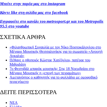
Μπείτε στην παρέα μας στο instagram
Κάντε like στη σελίδα μας στο facebook
Εγγραφείτε στο κανάλι του metrosport.gr και του Metropolis
95.5 στο youtube
ΣΧΕΤΙΚΑ ΑΡΘΡΑ
«Φιλανθρωπική Συναυλία με τον Νίκο Πορτοκάλογλου στο
Μέγαρο Μουσικής Θεσσαλονίκης για το σωματείο «Ανοιχτή
Αγκαλιά»
Πέθανε ο ηθοποιός Κώστας Χατζόγλου, πατέρας του
Μιθριδάτη
7ο Φεστιβάλ μπαρόκ μουσικής: Στις 18 Νοεμβρίου στο
Μέγαρο Μουσικής η «εποχή των πειραμάτων»
Αμετανόητος ο καθηγητής για το φυλλάδιο με ομοφοβικό
περιεχόμενο
ΔΕΙΤΕ ΠΕΡΙΣΣΟΤΕΡΑ
ΝΕΑ
Ελλάδα