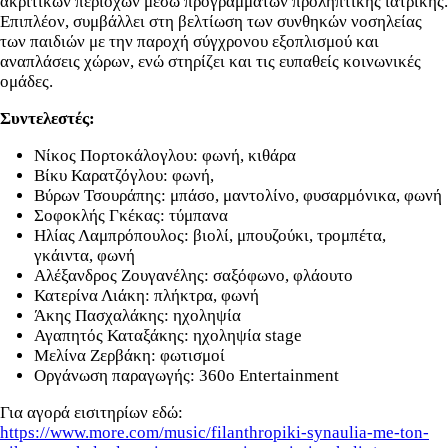
ακριτικών περιοχών μέσω προγραμμάτων προληπτικής ιατρικής.
Επιπλέον, συμβάλλει στη βελτίωση των συνθηκών νοσηλείας
των παιδιών με την παροχή σύγχρονου εξοπλισμού και
αναπλάσεις χώρων, ενώ στηρίζει και τις ευπαθείς κοινωνικές
ομάδες.
Συντελεστές:
Nίκος Πορτοκάλογλου: φωνή, κιθάρα
Βίκυ Καρατζόγλου: φωνή,
Βύρων Τσουράπης: μπάσο, μαντολίνο, φυσαρμόνικα, φωνή
Σοφοκλής Γκέκας: τύμπανα
Ηλίας Λαμπρόπουλος: βιολί, μπουζούκι, τρομπέτα,
γκάιντα, φωνή
Αλέξανδρος Ζουγανέλης: σαξόφωνο, φλάουτο
Κατερίνα Λιάκη: πλήκτρα, φωνή
Άκης Πασχαλάκης: ηχοληψία
Αγαπητός Καταξάκης: ηχοληψία stage
Μελίνα Ζερβάκη: φωτισμοί
Οργάνωση παραγωγής: 360ο Entertainment
Για αγορά εισιτηρίων εδώ:
https://www.more.com/music/filanthropiki-synaulia-me-ton-