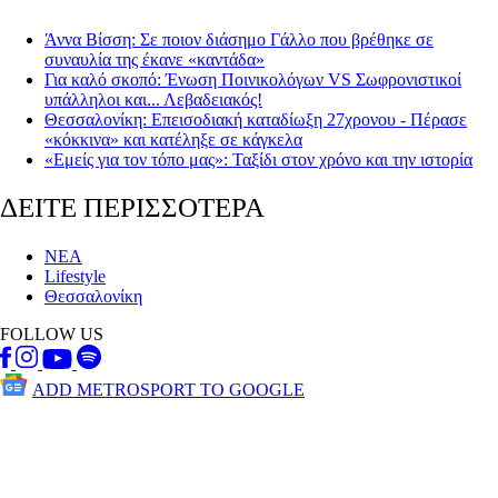
Άννα Βίσση: Σε ποιον διάσημο Γάλλο που βρέθηκε σε
συναυλία της έκανε «καντάδα»
Για καλό σκοπό: Ένωση Ποινικολόγων VS Σωφρονιστικοί
υπάλληλοι και... Λεβαδειακός!
Θεσσαλονίκη: Επεισοδιακή καταδίωξη 27χρονου - Πέρασε
«κόκκινα» και κατέληξε σε κάγκελα
«Εμείς για τον τόπο μας»: Ταξίδι στον χρόνο και την ιστορία
ΔΕΙΤΕ ΠΕΡΙΣΣΟΤΕΡΑ
ΝΕΑ
Lifestyle
Θεσσαλονίκη
FOLLOW US
ADD METROSPORT TO GOOGLE