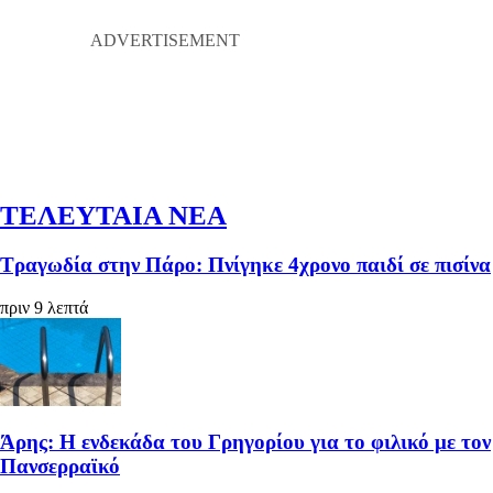
ΤΕΛΕΥΤΑΙΑ ΝΕΑ
Τραγωδία στην Πάρο: Πνίγηκε 4χρονο παιδί σε πισίνα
πριν 9 λεπτά
Άρης: Η ενδεκάδα του Γρηγορίου για το φιλικό με τον
Πανσερραϊκό