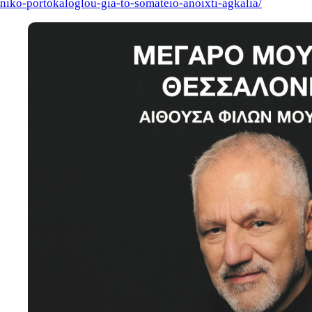
niko-portokaloglou-gia-to-somateio-anoixti-agkalia/