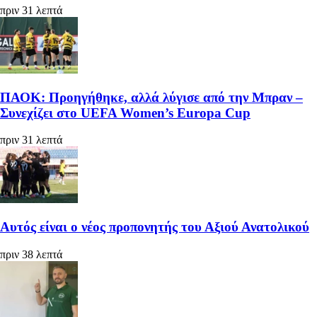
πριν 31 λεπτά
ΠΑΟΚ: Προηγήθηκε, αλλά λύγισε από την Μπραν –
Συνεχίζει στο UEFA Women’s Europa Cup
πριν 31 λεπτά
Αυτός είναι ο νέος προπονητής του Αξιού Ανατολικού
πριν 38 λεπτά