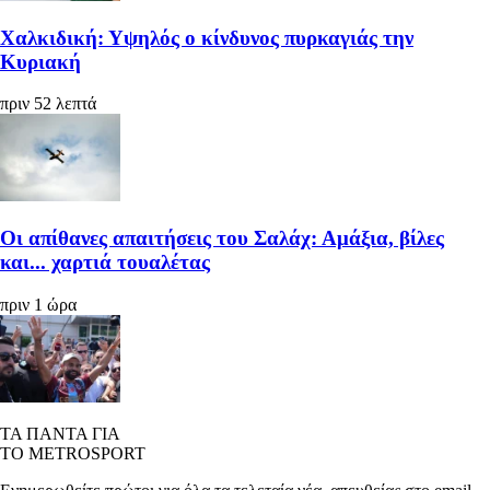
Χαλκιδική: Υψηλός ο κίνδυνος πυρκαγιάς την
Κυριακή
πριν 52 λεπτά
Οι απίθανες απαιτήσεις του Σαλάχ: Αμάξια, βίλες
και... χαρτιά τουαλέτας
πριν 1 ώρα
ΤΑ ΠΑΝΤΑ ΓΙΑ
ΤΟ METROSPORT