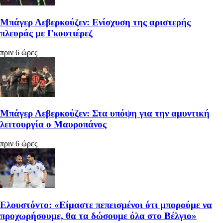
Μπάγερ Λεβερκούζεν: Ενίσχυση της αριστερής
πλευράς με Γκουτιέρεζ
πριν 6 ώρες
Μπάγερ Λεβερκούζεν: Στα υπόψη για την αμυντική
λειτουργία ο Μαυροπάνος
πριν 6 ώρες
Ελουστόντο: «Είμαστε πεπεισμένοι ότι μπορούμε να
προχωρήσουμε, θα τα δώσουμε όλα στο Βέλγιο»