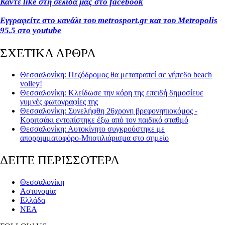
Κάντε like στη σελίδα μας στο facebook
Εγγραφείτε στο κανάλι του metrosport.gr και του Metropolis
95.5 στο youtube
ΣΧΕΤΙΚΑ ΑΡΘΡΑ
Θεσσαλονίκη: Πεζόδρομος θα μετατραπεί σε γήπεδο beach
volley!
Θεσσαλονίκη: Κλείδωσε την κόρη της επειδή δημοσίευε
γυμνές φωτογραφίες της
Θεσσαλονίκη: Συνελήφθη 26χρονη βρεφονηπιοκόμος -
Κοριτσάκι εντοπίστηκε έξω από τον παιδικό σταθμό
Θεσσαλονίκη: Αυτοκίνητο συγκρούστηκε με
απορριμματοφόρο-Μποτιλιάρισμα στο σημείο
ΔΕΙΤΕ ΠΕΡΙΣΣΟΤΕΡΑ
Θεσσαλονίκη
Αστυνομία
Ελλάδα
ΝΕΑ