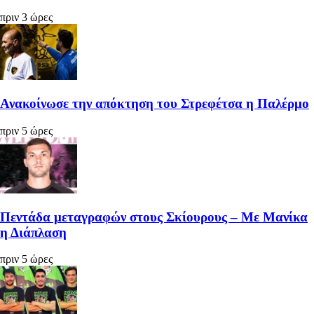
πριν 3 ώρες
Ανακοίνωσε την απόκτηση του Στρεφέτσα η Παλέρμο
πριν 5 ώρες
Πεντάδα μεταγραφών στους Σκίουρους – Με Μανίκα
η Διάπλαση
πριν 5 ώρες