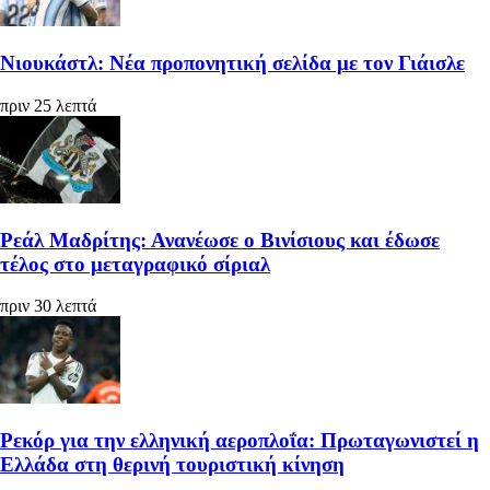
Νιουκάστλ: Νέα προπονητική σελίδα με τον Γιάισλε
πριν 25 λεπτά
Ρεάλ Μαδρίτης: Ανανέωσε ο Βινίσιους και έδωσε
τέλος στο μεταγραφικό σίριαλ
πριν 30 λεπτά
Ρεκόρ για την ελληνική αεροπλοΐα: Πρωταγωνιστεί η
Ελλάδα στη θερινή τουριστική κίνηση