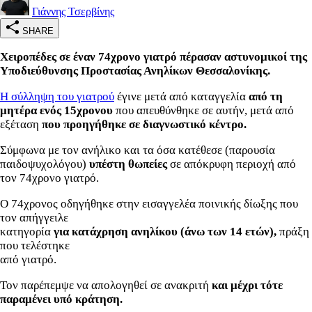
Γιάννης Τσερβίνης
SHARE
Χειροπέδες σε έναν 74χρονο γιατρό πέρασαν αστυνομικοί της
Υποδιεύθυνσης Προστασίας Ανηλίκων Θεσσαλονίκης.
Η σύλληψη του γιατρού
έγινε μετά από καταγγελία
από τη
μητέρα ενός 15χρονου
που απευθύνθηκε σε αυτήν, μετά από
εξέταση
που προηγήθηκε σε διαγνωστικό κέντρο.
Σύμφωνα με τον ανήλικο και τα όσα κατέθεσε (παρουσία
παιδοψυχολόγου)
υπέστη θωπείες
σε απόκρυφη περιοχή από
τον 74χρονο γιατρό.
Ο 74χρονος οδηγήθηκε στην εισαγγελέα ποινικής δίωξης που
τον απήγγειλε
κατηγορία
για κατάχρηση ανηλίκου (άνω των 14 ετών),
πράξη
που τελέστηκε
από γιατρό.
Τον παρέπεμψε να απολογηθεί σε ανακριτή
και μέχρι τότε
παραμένει υπό κράτηση.