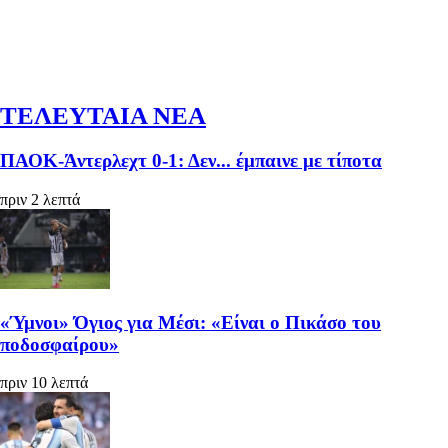
ΤΕΛΕΥΤΑΙΑ ΝΕΑ
ΠΑΟΚ-Άντερλεχτ 0-1: Δεν... έμπαινε με τίποτα
πριν 2 λεπτά
«Ύμνοι» Όγιος για Μέσι: «Είναι ο Πικάσο του
ποδοσφαίρου»
πριν 10 λεπτά