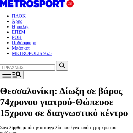
ΠΑΟΚ
Άρης
Ηρακλής
ΕΠΣΜ
ΡΟΗ
Ποδόσφαιρο
Μπάσκετ
METROPOLIS 95.5
Θεσσαλονίκη: Δίωξη σε βάρος
74χρονου γιατρού-Θώπευσε
15χρονο σε διαγνωστικό κέντρο
Συνελήφθη μετά την καταγγελία που έγινε από τη μητέρα του
ανήλικου