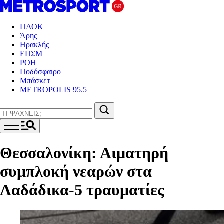
ΠΑΟΚ
Άρης
Ηρακλής
ΕΠΣΜ
ΡΟΗ
Ποδόσφαιρο
Μπάσκετ
METROPOLIS 95.5
Θεσσαλονίκη: Αιματηρή
συμπλοκή νεαρών στα
Λαδάδικα-5 τραυματίες