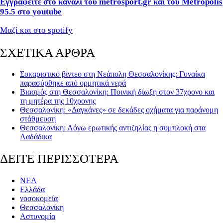
Εγγραφείτε στο κανάλι του metrosport.gr και του Metropolis
95.5 στο youtube
Μαζί και στο spotify
ΣΧΕΤΙΚΑ ΑΡΘΡΑ
Σοκαριστικό βίντεο στη Νεάπολη Θεσσαλονίκης: Γυναίκα
παρασύρθηκε από ορμητικά νερά
Βιασμός στη Θεσσαλονίκη: Ποινική δίωξη στον 37χρονο και
τη μητέρα της 10χρονης
Θεσσαλονίκη: «Δαγκάνες» σε δεκάδες οχήματα για παράνομη
στάθμευση
Θεσσαλονίκη: Λόγω ερωτικής αντιζηλίας η συμπλοκή στα
Λαδάδικα
ΔΕΙΤΕ ΠΕΡΙΣΣΟΤΕΡΑ
ΝΕΑ
Ελλάδα
νοσοκομεία
Θεσσαλονίκη
Αστυνομία