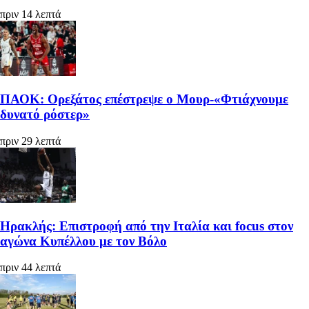
πριν 14 λεπτά
ΠΑΟΚ: Ορεξάτος επέστρεψε ο Μουρ-«Φτιάχνουμε
δυνατό ρόστερ»
πριν 29 λεπτά
Ηρακλής: Επιστροφή από την Ιταλία και focus στον
αγώνα Κυπέλλου με τον Βόλο
πριν 44 λεπτά