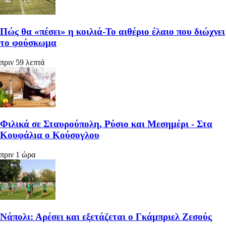
Πώς θα «πέσει» η κοιλιά-Το αιθέριο έλαιο που διώχνει
το φούσκωμα
πριν 59 λεπτά
Φιλικά σε Σταυρούπολη, Ρύσιο και Μεσημέρι - Στα
Κουφάλια ο Κούσογλου
πριν 1 ώρα
Νάπολι: Αρέσει και εξετάζεται ο Γκάμπριελ Ζεσούς