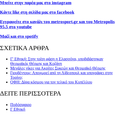
Μπείτε στην παρέα μας στο instagram
Κάντε like στη σελίδα μας στο facebook
Εγγραφείτε στο κανάλι του metrosport.gr και του Metropolis
95.5 στο youtube
Μαζί και στο spotify
ΣΧΕΤΙΚΑ ΑΡΘΡΑ
Γ' Εθνική: Στην τρίτη φάση η Ελασσόνα, υποβιβάστηκαν
Θερμαϊκός Θέρμης και Κοζάνη
Μεγάλες νίκες για Ακρίτες Συκεών και Θερμαϊκό Θέρμης
Γιουβέντους: Αποχωρεί από τη Λίβερπουλ και υπογράφει στην
Τορίνο;
ΟΦΗ: Δίψα κόσμου για τον τελικό του Κυπέλλου
ΔΕΙΤΕ ΠΕΡΙΣΣΟΤΕΡΑ
Ποδόσφαιρο
Γ Εθνική