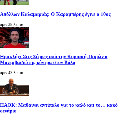
Απόλλων Καλαμαριάς: Ο Καραμπέρης έγινε ο 10ος
πριν 38 λεπτά
Ηρακλής: Στις Σέρρες από την Κυριακή-Παρών ο
Μονεμβασιώτης κόντρα στον Βόλο
πριν 43 λεπτά
ΠΑΟΚ: Μαθαίνει αντίπαλο για το καλό και το… κακό
σενάριο