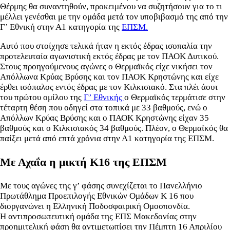
Θέρμης θα συναντηθούν, προκειμένου να συζητήσουν για το τι
μέλλει γενέσθαι με την ομάδα μετά τον υποβιβασμό της από την
Γ’ Εθνική στην Α1 κατηγορία της
ΕΠΣΜ.
Αυτό που στοίχησε τελικά ήταν η εκτός έδρας ισοπαλία την
προτελευταία αγωνιστική εκτός έδρας με τον ΠΑΟΚ Δυτικού.
Στους προηγούμενους αγώνες o Θερμαϊκός είχε νικήσει τον
Απόλλωνα Κρύας Βρύσης και τον ΠΑΟΚ Κρηστώνης και είχε
έρθει ισόπαλος εντός έδρας με τον Κιλκισιακό. Στα πλέι άουτ
του πρώτου ομίλου της
Γ’ Εθνικής
ο Θερμαϊκός τερμάτισε στην
τέταρτη θέση που οδηγεί στα τοπικά με 33 βαθμούς, ενώ ο
Απόλλων Κρύας Βρύσης και ο ΠΑΟΚ Κρηστώνης είχαν 35
βαθμούς και ο Κιλκισιακός 34 βαθμούς. Πλέον, ο Θερμαϊκός θα
παίξει μετά από επτά χρόνια στην Α1 κατηγορία της ΕΠΣΜ.
Με Αχαΐα η μικτή Κ16 της ΕΠΣΜ
Mε τους αγώνες της γ’ φάσης συνεχίζεται το Πανελλήνιο
Πρωτάθλημα Προεπιλογής Εθνικών Ομάδων Κ 16 που
διοργανώνει η Ελληνική Ποδοσφαιρική Ομοσπονδία.
Η αντιπροσωπευτική ομάδα της ΕΠΣ Μακεδονίας στην
προημιτελική φάση θα αντιμετωπίσει την Πέμπτη 16 Απριλίου