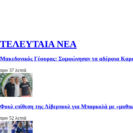
ΤΕΛΕΥΤΑΙΑ ΝΕΑ
Μακεδονικός Γέφυρας: Συμφώνησαν τα αδέρφια Καρ
πριν 37 λεπτά
Φουλ επίθεση της Λίβερπουλ για Μπαρκολά με «μυθι
πριν 52 λεπτά