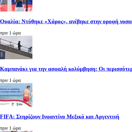
Ουαλία: Ντύθηκε «Χάρος», ανέβηκε στην οροφή νοσοκ
πριν 1 ώρα
Καμπανάκι για την ασφαλή κολύμβηση: Οι περισσότερ
πριν 1 ώρα
FIFA: Στηρίζουν Ινφαντίνο Μεξικό και Αργεντινή
πριν 1 ώρα