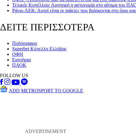
Τελικός Κυπέλλου: Αρνητική η αστυνομία στο αίτημα του Π
Ράγιο-ΑΕΚ: Αυτοί είναι οι παίκτες που βρίσκονται στο όριο κα
ΔΕΙΤΕ ΠΕΡΙΣΣΟΤΕΡΑ
Ποδόσφαιρο
Superbet Κύπελλο Ελλάδας
ΟΦΗ
Εισιτήρια
ΠΑΟΚ
FOLLOW US
ADD METROSPORT TO GOOGLE