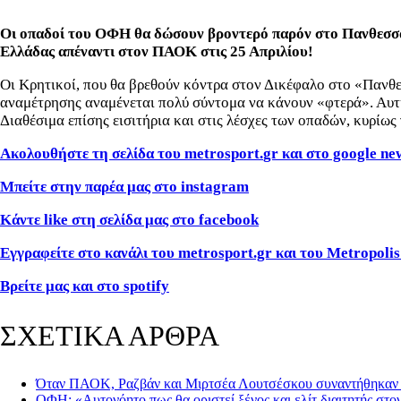
Οι οπαδοί του ΟΦΗ θα δώσουν βροντερό παρόν στο Πανθεσσαλι
Ελλάδας απέναντι στον ΠΑΟΚ στις 25 Απριλίου!
Οι Κρητικοί, που θα βρεθούν κόντρα στον Δικέφαλο στο «Πανθε
αναμέτρησης αναμένεται πολύ σύντομα να κάνουν «φτερά». Αυτή 
Διαθέσιμα επίσης εισιτήρια και στις λέσχες των οπαδών, κυρίως
Ακολουθήστε τη σελίδα του
metrosport
.
gr
και στο
google ne
Μπείτε στην παρέα μας στο instagram
Κάντε like στη σελίδα μας στο facebook
Εγγραφείτε στο κανάλι του metrosport.gr και του Metropolis
Βρείτε μας και στο spotify
ΣΧΕΤΙΚΑ ΑΡΘΡΑ
Όταν ΠΑΟΚ, Ραζβάν και Μιρτσέα Λουτσέσκου συναντήθηκαν σ
ΟΦΗ: «Αυτονόητο πως θα οριστεί ξένος και ελίτ διαιτητής στο