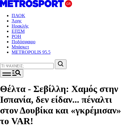
ΠΑΟΚ
Άρης
Ηρακλής
ΕΠΣΜ
ΡΟΗ
Ποδόσφαιρο
Μπάσκετ
METROPOLIS 95.5
Θέλτα - Σεβίλλη: Χαμός στην
Ισπανία, δεν είδαν... πέναλτι
στον Δουβίκα και «γκρέμισαν»
το VAR!