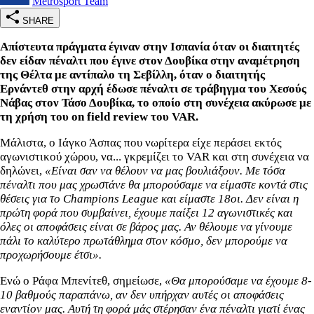
Metrosport Team
SHARE
Απίστευτα πράγματα έγιναν στην Ισπανία όταν οι διαιτητές
δεν είδαν πέναλτι που έγινε στον Δουβίκα στην αναμέτρηση
της Θέλτα με αντίπαλο τη Σεβίλλη, όταν ο διαιτητής
Ερνάντεθ στην αρχή έδωσε πέναλτι σε τράβηγμα του Χεσούς
Νάβας στον Τάσο Δουβίκα, το οποίο στη συνέχεια ακύρωσε με
τη χρήση του on field review του VAR.
Μάλιστα, ο Ιάγκο Άσπας που νωρίτερα είχε περάσει εκτός
αγωνιστικού χώρου, να... γκρεμίζει το VAR και στη συνέχεια να
δηλώνει,
«Είναι σαν να θέλουν να μας βουλιάξουν. Με τόσα
πέναλτι που μας χρωστάνε θα μπορούσαμε να είμαστε κοντά στις
θέσεις για το Champions League και είμαστε 18οι. Δεν είναι η
πρώτη φορά που συμβαίνει, έχουμε παίξει 12 αγωνιστικές και
όλες οι αποφάσεις είναι σε βάρος μας. Αν θέλουμε να γίνουμε
πάλι το καλύτερο πρωτάθλημα στον κόσμο, δεν μπορούμε να
προχωρήσουμε έτσι».
Ενώ ο Ράφα Μπενίτεθ, σημείωσε,
«Θα μπορούσαμε να έχουμε 8-
10 βαθμούς παραπάνω, αν δεν υπήρχαν αυτές οι αποφάσεις
εναντίον μας. Αυτή τη φορά μάς στέρησαν ένα πέναλτι γιατί ένας