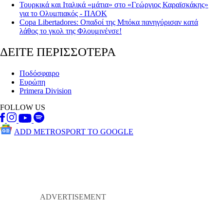
Τουρκικά και Ιταλικά «μάτια» στο «Γεώργιος Καραϊσκάκης»
για το Ολυμπιακός - ΠΑΟΚ
Copa Libertadores: Οπαδοί της Μπόκα πανηγύρισαν κατά
λάθος το γκολ της Φλουμινένσε!
ΔΕΙΤΕ ΠΕΡΙΣΣΟΤΕΡΑ
Ποδόσφαιρο
Ευρώπη
Primera Division
FOLLOW US
ADD METROSPORT TO GOOGLE