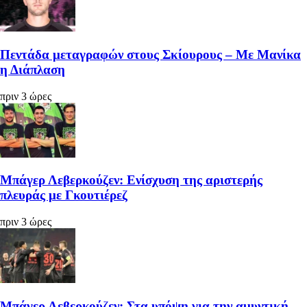
Πεντάδα μεταγραφών στους Σκίουρους – Με Μανίκα
η Διάπλαση
πριν 3 ώρες
Μπάγερ Λεβερκούζεν: Ενίσχυση της αριστερής
πλευράς με Γκουτιέρεζ
πριν 3 ώρες
Μπάγερ Λεβερκούζεν: Στα υπόψη για την αμυντική