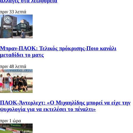
αλλαγές στα λεωφορεία
πριν 33 λεπτά
Μπραν-ΠΑΟΚ: Τελικός πρόκρισης-Ποιο κανάλι
μεταδίδει το ματς
πριν 48 λεπτά
ΠΑΟΚ-Άντερλεχτ: «Ο Μιχαηλίδης μπορεί να είχε την
ψυχολογία για να εκτελέσει το πέναλτι»
πριν 1 ώρα