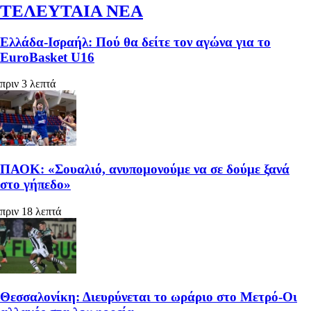
ΤΕΛΕΥΤΑΙΑ ΝΕΑ
Ελλάδα-Ισραήλ: Πού θα δείτε τον αγώνα για το
EuroBasket U16
πριν 3 λεπτά
ΠΑΟΚ: «Σουαλιό, ανυπομονούμε να σε δούμε ξανά
στο γήπεδο»
πριν 18 λεπτά
Θεσσαλονίκη: Διευρύνεται το ωράριο στο Μετρό-Οι