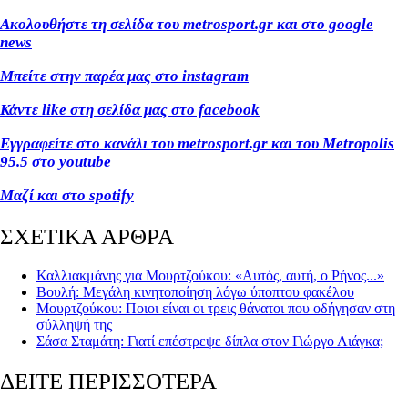
Ακολουθήστε τη σελίδα του metrosport.gr και στο google
news
Μπείτε στην παρέα μας στο instagram
Κάντε like στη σελίδα μας στο facebook
Εγγραφείτε στο κανάλι του metrosport.gr και του Metropolis
95.5 στο youtube
Μαζί και στο spotify
ΣΧΕΤΙΚΑ ΑΡΘΡΑ
Καλλιακμάνης για Μουρτζούκου: «Αυτός, αυτή, ο Ρήνος...»
Βουλή: Μεγάλη κινητοποίηση λόγω ύποπτου φακέλου
Μουρτζούκου: Ποιοι είναι οι τρεις θάνατοι που οδήγησαν στη
σύλληψή της
Σάσα Σταμάτη: Γιατί επέστρεψε δίπλα στον Γιώργο Λιάγκα;
ΔΕΙΤΕ ΠΕΡΙΣΣΟΤΕΡΑ