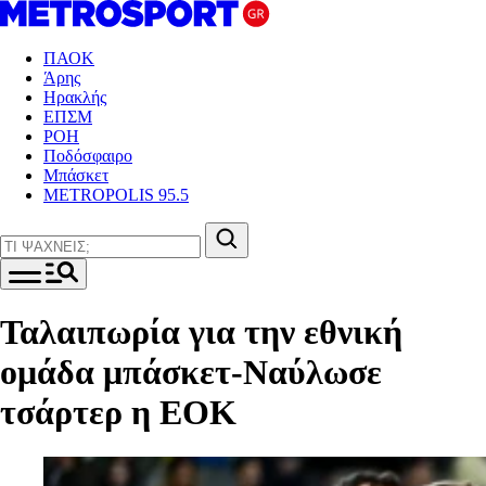
ΠΑΟΚ
Άρης
Ηρακλής
ΕΠΣΜ
ΡΟΗ
Ποδόσφαιρο
Μπάσκετ
METROPOLIS 95.5
Ταλαιπωρία για την εθνική
ομάδα μπάσκετ-Ναύλωσε
τσάρτερ η ΕΟΚ