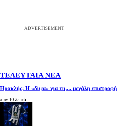
ΤΕΛΕΥΤΑΙΑ ΝΕΑ
Ηρακλής: Η «δίψα» για τη.... μεγάλη επιστροφή
πριν 10 λεπτά