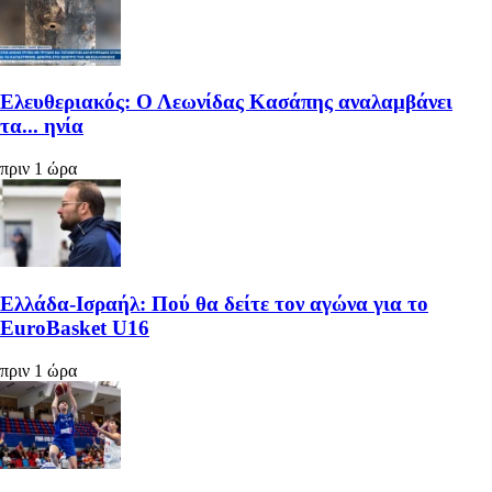
Ελευθεριακός: Ο Λεωνίδας Κασάπης αναλαμβάνει
τα... ηνία
πριν 1 ώρα
Ελλάδα-Ισραήλ: Πού θα δείτε τον αγώνα για το
EuroBasket U16
πριν 1 ώρα