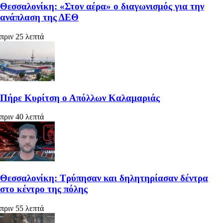
Θεσσαλονίκη: «Στον αέρα» ο διαγωνισμός για την
ανάπλαση της ΔΕΘ
πριν 25 λεπτά
Πήρε Κυρίτση ο Απόλλων Καλαμαριάς
πριν 40 λεπτά
Θεσσαλονίκη: Τρύπησαν και δηλητηρίασαν δέντρα
στο κέντρο της πόλης
πριν 55 λεπτά