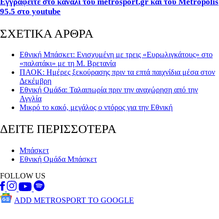
Εγγραφείτε στο κανάλι του metrosport.gr και του Metropolis
95.5 στο youtube
ΣΧΕΤΙΚΑ ΑΡΘΡΑ
Εθνική Μπάσκετ: Ενισχυμένη με τρεις «Ευρωλιγκάτους» στο
«παλατάκι» με τη Μ. Βρετανία
ΠΑΟΚ: Ημέρες ξεκούρασης πριν τα επτά παιχνίδια μέσα στον
Δεκέμβρη
Εθνική Ομάδα: Ταλαιπωρία πριν την αναχώρηση από την
Αγγλία
Μικρό το κακό, μεγάλος ο ντόρος για την Εθνική
ΔΕΙΤΕ ΠΕΡΙΣΣΟΤΕΡΑ
Μπάσκετ
Εθνική Ομάδα Μπάσκετ
FOLLOW US
ADD METROSPORT TO GOOGLE