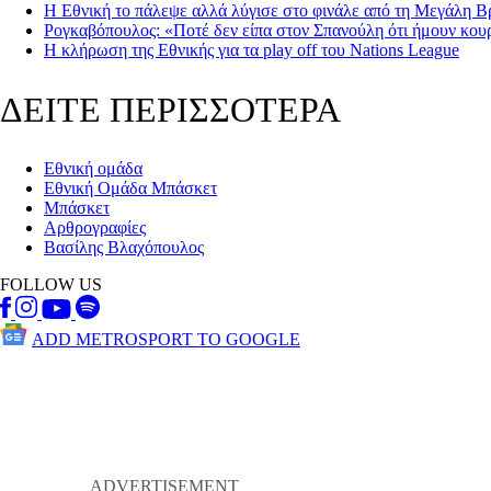
Η Εθνική το πάλεψε αλλά λύγισε στο φινάλε από τη Μεγάλη Β
Ρογκαβόπουλος: «Ποτέ δεν είπα στον Σπανούλη ότι ήμουν κο
Η κλήρωση της Εθνικής για τα play off του Nations League
ΔΕΙΤΕ ΠΕΡΙΣΣΟΤΕΡΑ
Εθνική ομάδα
Εθνική Ομάδα Μπάσκετ
Μπάσκετ
Αρθρογραφίες
Βασίλης Βλαχόπουλος
FOLLOW US
ADD METROSPORT TO GOOGLE