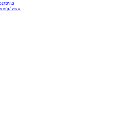
ρετανία
υρασμένος»