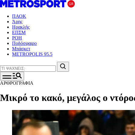
ΠΑΟΚ
Άρης
Ηρακλής
ΕΠΣΜ
ΡΟΗ
Ποδόσφαιρο
Μπάσκετ
METROPOLIS 95.5
ΑΡΘΡΟΓΡΑΦΙΑ
Μικρό το κακό, μεγάλος ο ντόρο