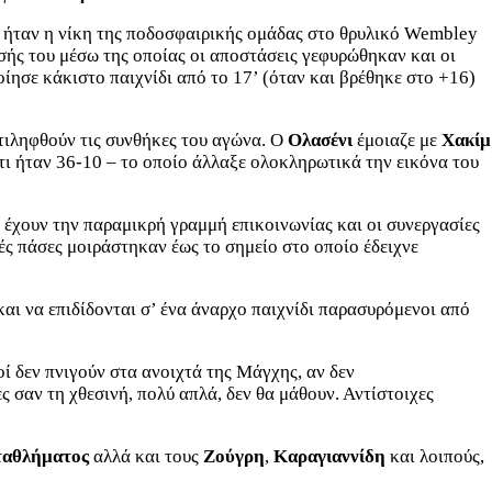
τα ήταν η νίκη της ποδοσφαιρικής ομάδας στο θρυλικό Wembley
ησής του μέσω της οποίας οι αποστάσεις γεφυρώθηκαν και οι
ίησε κάκιστο παιχνίδι από το 17’ (όταν και βρέθηκε στο +16)
.
τιληφθούν τις συνθήκες του αγώνα. Ο
Ολασένι
έμοιαζε με
Χακίμ
τι ήταν 36-10 – το οποίο άλλαξε ολοκληρωτικά την εικόνα του
ν έχουν την παραμικρή γραμμή επικοινωνίας και οι συνεργασίες
κές πάσες μοιράστηκαν έως το σημείο στο οποίο έδειχνε
αι να επιδίδονται σ’ ένα άναρχο παιχνίδι παρασυρόμενοι από
ί δεν πνιγούν στα ανοιχτά της Μάγχης, αν δεν
 σαν τη χθεσινή, πολύ απλά, δεν θα μάθουν. Αντίστοιχες
αθλήματος
αλλά και τους
Ζούγρη
,
Καραγιαννίδη
και λοιπούς,