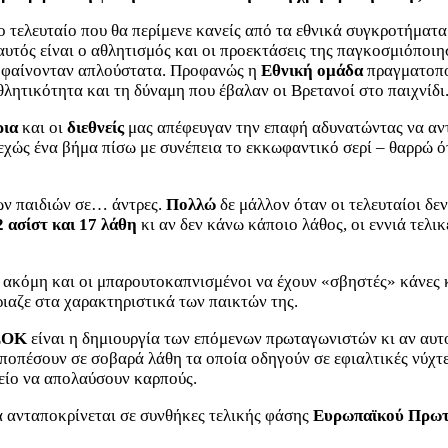
το τελευταίο που θα περίμενε κανείς από τα εθνικά συγκροτήμα
 αυτός είναι ο αθλητισμός και οι προεκτάσεις της παγκοσμιόποι
τε φαίνονταν απλούστατα. Προφανώς η
Εθνική ομάδα
πραγματοπο
θλητικότητα και τη δύναμη που έβαλαν οι Βρετανοί στο παιχνίδι
ρια
και οι
διεθνείς
μας απέφευγαν την επαφή
αδυνατώντας να αν
εχώς ένα βήμα πίσω με συνέπεια το εκκωφαντικό σερί – θαρρώ ό
ων παιδιών σε… άντρες.
Πολλώ
δε μάλλον όταν οι τελευταίοι δε
2 ασίστ και 17 λάθη
κι αν δεν κάνω κάποιο λάθος, οι εννιά τελι
 ακόμη και οι μπαρουτοκαπνισμένοι να έχουν «σβηστές» κάνες κ
ιαζε στα χαρακτηριστικά των παικτών της.
ΕΟΚ
είναι η δημιουργία των επόμενων πρωταγωνιστών κι αν αυτο
ποπέσουν σε σοβαρά λάθη τα οποία οδηγούν σε εφιαλτικές νύχτες
μείο να απολαύσουν καρπούς.
α ανταποκρίνεται σε συνθήκες τελικής φάσης
Ευρωπαϊκού Πρωτ