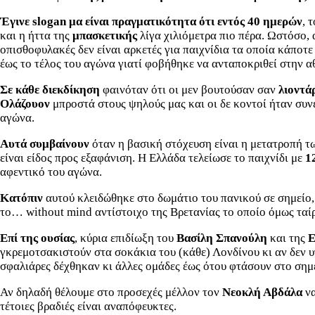
Έγινε slogan μα είναι πραγματικότητα ότι εντός 40 ημερών
, 
και η ήττα της
μπασκετικής
λίγα χιλιόμετρα πιο πέρα. Ωστόσο,
οπισθοφυλακές δεν είναι αρκετές για παιχνίδια τα οποία κάπο
έως το τέλος του αγώνα γιατί φοβήθηκε να ανταποκριθεί στην α
Σε κάθε διεκδίκηση
φαινόταν ότι οι μεν βουτούσαν σαν
λιοντά
Ολάζουον
μπροστά στους ψηλούς μας και οι δε κοντοί ήταν συν
αγώνα.
Αυτά συμβαίνουν
όταν η βασική στόχευση είναι η μετατροπή τ
είναι είδος προς εξαφάνιση. Η Ελλάδα τελείωσε το παιχνίδι με
1
αφεντικό του αγώνα.
Κατόπιν
αυτού κλειδώθηκε στο δωμάτιο του πανικού σε σημείο,
το… without mind αντίστοιχο της Βρετανίας το οποίο όμως ταίρ
Επί της ουσίας
, κύρια επιδίωξη του
Βασίλη Σπανούλη
και της
γκρεμοτσακιστούν στα σοκάκια του (κάθε) Λονδίνου κι αν δεν υ
σφαλιάρες δέχθηκαν κι άλλες ομάδες έως ότου φτάσουν στο ση
Αν δηλαδή θέλουμε στο προσεχές μέλλον τον
Νεοκλή Αβδάλα
ν
τέτοιες βραδιές είναι αναπόφευκτες.