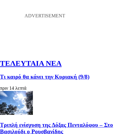
ΤΕΛΕΥΤΑΙΑ ΝΕΑ
Τι καιρό θα κάνει την Κυριακή (9/8)
πριν 14 λεπτά
Τριπλή ενίσχυση της Δόξας Πενταλόφου – Στο
Βασιλούδι ο Ρουσβανίδης