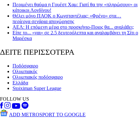
Περιμένει θαύμα η Γουέστ Χαμ: Γιατί θα την «πληρώσουν» οι
κάτοικοι Λονδίνου!
Θέλει μόνο ΠΑΟΚ ο Κωνσταντέλιας: «Φρένο» στα…
περίεργα σενάρια αποχώρησης
AEΛ: Η επόμενη μέρα στο προσκήνιο-Ποιος θα... αναλάβει;
Είπε το... «ναι» σε 2.5 δευτερόλεπτα και αναλαμβάνει τη Σίτι ο
Μαρέσκα
ΔΕΙΤΕ ΠΕΡΙΣΣΟΤΕΡΑ
Ποδόσφαιρο
Ολυμπιακός
Ολυμπιακός ποδόσφαιρο
Ελλάδα
Stoiximan Super League
FOLLOW US
ADD METROSPORT TO GOOGLE