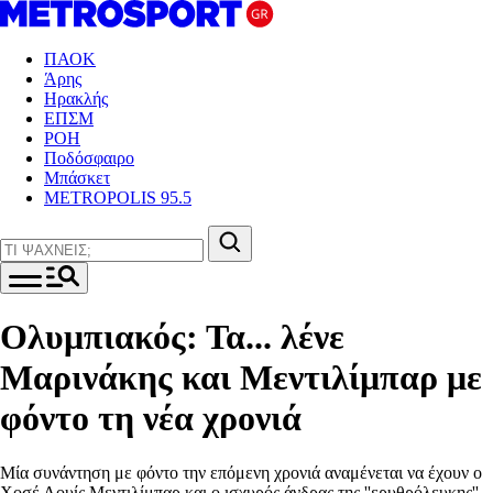
ΠΑΟΚ
Άρης
Ηρακλής
ΕΠΣΜ
ΡΟΗ
Ποδόσφαιρο
Μπάσκετ
METROPOLIS 95.5
Ολυμπιακός: Τα... λένε
Μαρινάκης και Μεντιλίμπαρ με
φόντο τη νέα χρονιά
Μία συνάντηση με φόντο την επόμενη χρονιά αναμένεται να έχουν ο
Χοσέ Λουίς Μεντιλίμπαρ και ο ισχυρός άνδρας της ''ερυθρόλευκης''