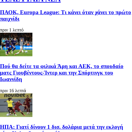
ΠΑΟΚ, Europa League: Τι κάνει όταν χάνει το πρώτο
παιχνίδι
πριν 1 λεπτό
Πού θα δείτε τα φιλικά Άρη και ΑΕΚ, το σπουδαίο
ματς Γιουβέντους-Ίντερ και την Σπόρτινγκ του
Ιωαννίδη
πριν 16 λεπτά
ΗΠΑ: Γιατί δίνουν 1 δισ. δολάρια μετά την εκλογή