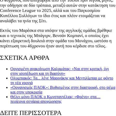
Ο 46χρονος που αποχώρησε από την Τσέλσι πριν λίγους μήνες,
την οδήγησε σε δύο τρόπαια, μεταξύ αυτών στην κατάκτηση του
Conference League το 2025, αλλά και του Παγκοσμίου
Κυπέλλου Συλλόγων το ίδιο έτος και πλέον ετοιμάζεται να
αναλάβει τα ηνία της Σίτι.
Εκτός του Μαρέσκα στα υπόψιν της αγγλικής ομάδας βρέθηκε
και ο τεχνικός της Μπάγερν, Βενσάν Κομπανί, ο οποίος έχει
κάνει εξαιρετική δουλειά στην ομάδα του Μονάχου, ωστόσο η
περίπτωση του 46χρονου ήταν αυτή που κέρδισε στο τέλος.
ΣΧΕΤΙΚΑ ΑΡΘΡΑ
Οργισμένη ανακοίνωση Καλαμάτας: «Ναι στην κριτική, όχι
στην ισοπέδωση και τη βιασύνη»
Ολυμπιακός: Τα... λένε Μαρινάκης και Μεντιλίμπαρ με φόντο
τη νέα χρονιά
«Οργανισμός ΠΑΟΚ»: Βυθισμένος στην διαστροφή, στο ψέμα
και στην υποκρισία
Θέλει μόνο ΠΑΟΚ ο Κωνσταντέλιας: «Φρένο» στα…
περίεργα σενάρια αποχώρησης
ΔΕΙΤΕ ΠΕΡΙΣΣΟΤΕΡΑ