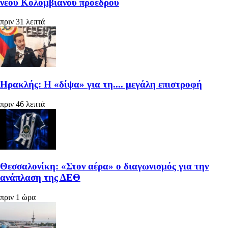
νέου Κολομβιανού προέδρου
πριν 31 λεπτά
Ηρακλής: Η «δίψα» για τη.... μεγάλη επιστροφή
πριν 46 λεπτά
Θεσσαλονίκη: «Στον αέρα» ο διαγωνισμός για την
ανάπλαση της ΔΕΘ
πριν 1 ώρα