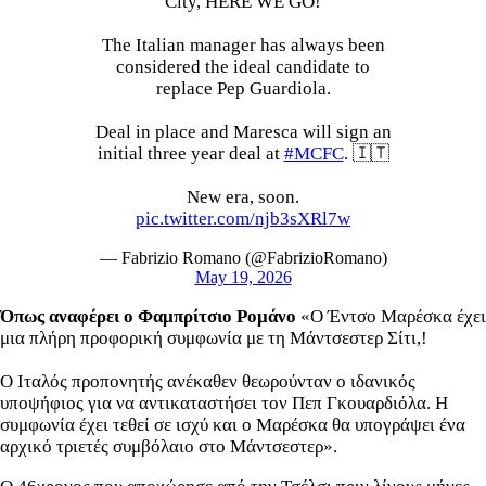
City, HERE WE GO!
The Italian manager has always been
considered the ideal candidate to
replace Pep Guardiola.
Deal in place and Maresca will sign an
initial three year deal at
#MCFC
. 🇮🇹
New era, soon.
pic.twitter.com/njb3sXRl7w
— Fabrizio Romano (@FabrizioRomano)
May 19, 2026
Όπως αναφέρει ο Φαμπρίτσιο Ρομάνο
«Ο Έντσο Μαρέσκα έχει
μια πλήρη προφορική συμφωνία με τη Μάντσεστερ Σίτι,!
Ο Ιταλός προπονητής ανέκαθεν θεωρούνταν ο ιδανικός
υποψήφιος για να αντικαταστήσει τον Πεπ Γκουαρδιόλα. Η
συμφωνία έχει τεθεί σε ισχύ και ο Μαρέσκα θα υπογράψει ένα
αρχικό τριετές συμβόλαιο στο Μάντσεστερ».