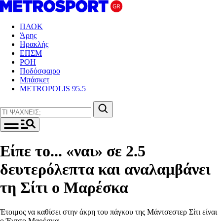
ΠΑΟΚ
Άρης
Ηρακλής
ΕΠΣΜ
ΡΟΗ
Ποδόσφαιρο
Μπάσκετ
METROPOLIS 95.5
Είπε το... «ναι» σε 2.5
δευτερόλεπτα και αναλαμβάνει
τη Σίτι ο Μαρέσκα
Έτοιμος να καθίσει στην άκρη του πάγκου της Μάντσεστερ Σίτι είναι
ο Έντσο Μαρέσκα