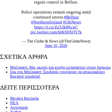
regain control in Belfast.
Police operations remain ongoing amid
continued unrest.
#Belfast
#NorthernIreland
#UKNews
https://t.co/Zx53kPAcuC
pic.twitter.com/6tKS9XQ57k
— The Globe & News (@TheGlobeNewt)
June 10, 2026
ΣΧΕΤΙΚΑ ΑΡΘΡΑ
Μπέλφαστ: Βία, φωτιές και κυνήγι μεταναστών στους δρόμους
Σοκ στο Μπέλφαστ: Σουδανός επιχείρησε να αποκεφαλίσει
Βρετανό τουρίστα!
ΔΕΙΤΕ ΠΕΡΙΣΣΟΤΕΡΑ
Μεγάλη Βρετανία
ΝΕΑ
Αστυνομία
Διεθνή