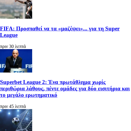
FIFA: Προσπαθεί να τα «μαζέψει»... για τη Super
League
πριν 30 λεπτά
Superbet League 2: Ένα πρωτάθλημα χωρίς
περιθώρια λάθους, πέντε ομάδες για δύο εισιτήρια και
το μεγάλο ερωτηματικό
πριν 45 λεπτά