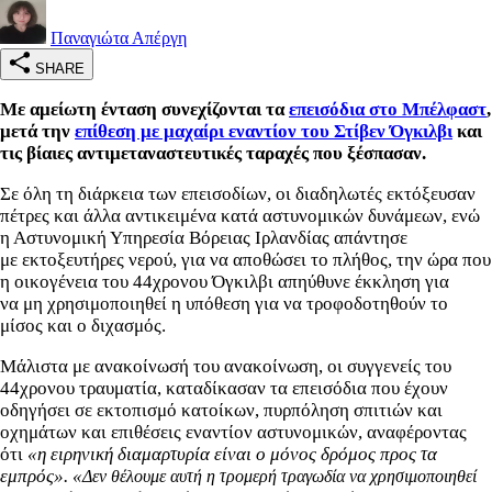
Παναγιώτα Απέργη
SHARE
Με αμείωτη ένταση συνεχίζονται τα
επεισόδια στο Μπέλφαστ
,
μετά την
επίθεση με μαχαίρι εναντίον του Στίβεν Όγκιλβι
και
τις βίαιες αντιμεταναστευτικές ταραχές που ξέσπασαν.
Σε όλη τη διάρκεια των επεισοδίων, οι διαδηλωτές εκτόξευσαν
πέτρες και άλλα αντικειμένα κατά αστυνομικών δυνάμεων, ενώ
η Αστυνομική Υπηρεσία Βόρειας Ιρλανδίας απάντησε
με εκτοξευτήρες νερού, για να αποθώσει το πλήθος, την ώρα που
η οικογένεια του 44χρονου Όγκιλβι απηύθυνε έκκληση για
να μη χρησιμοποιηθεί η υπόθεση για να τροφοδοτηθούν το
μίσος και ο διχασμός.
Μάλιστα με ανακοίνωσή του ανακοίνωση, οι συγγενείς του
44χρονου τραυματία, καταδίκασαν τα επεισόδια που έχουν
οδηγήσει σε εκτοπισμό κατοίκων, πυρπόληση σπιτιών και
οχημάτων και επιθέσεις εναντίον αστυνομικών, αναφέροντας
ότι
«η ειρηνική διαμαρτυρία είναι ο μόνος δρόμος προς τα
εμπρός». «
Δεν θέλουμε αυτή η τρομερή τραγωδία να χρησιμοποιηθεί