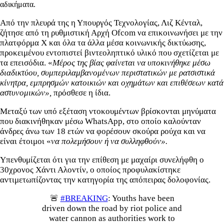
αδικήματα.
Από την πλευρά της η Υπουργός Τεχνολογίας, Λιζ Κένταλ,
ζήτησε από τη ρυθμιστική Αρχή Ofcom να επικοινωνήσει με την
πλατφόρμα X και όλα τα άλλα μέσα κοινωνικής δικτύωσης,
προκειμένου εντοπιστεί βιντεοληπτικό υλικό που σχετίζεται με
τα επεισόδια. «
Μέρος της βίας φαίνεται να υποκινήθηκε μέσω
διαδικτύου, συμπεριλαμβανομένων περιστατικών με ρατσιστικά
κίνητρα, εμπρησμών κατοικιών και οχημάτων και επιθέσεων κατά
αστυνομικών»,
πρόσθεσε η ίδια.
Μεταξύ των υπό εξέταση ντοκουμέντων βρίσκονται μηνύματα
που διακινήθηκαν μέσω WhatsApp, στο οποίο καλούνταν
άνδρες άνω των 18 ετών να φορέσουν σκούρα ρούχα και να
είναι έτοιμοι «
να πολεμήσουν ή να συλληφθούν».
Υπενθυμίζεται ότι για την επίθεση με μαχαίρι συνελήφθη ο
30χρονος Χάντι Αλοντίν, ο οποίος προφυλακίστηκε
αντιμετωπίζοντας την κατηγορία της απόπειρας δολοφονίας.
🚨
#BREAKING
: Youths have been
driven down the road by riot police and
water cannon as authorities work to