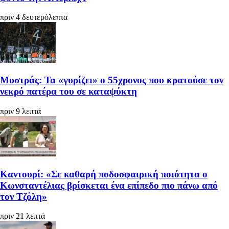
πριν 4 δευτερόλεπτα
Μυστράς: Τα «γυρίζει» ο 55χρονος που κρατούσε τον
νεκρό πατέρα του σε καταψύκτη
πριν 9 λεπτά
Καντουρί: «Σε καθαρή ποδοσφαιρική ποιότητα ο
Κωνσταντέλιας βρίσκεται ένα επίπεδο πιο πάνω από
τον Τζόλη»
πριν 21 λεπτά