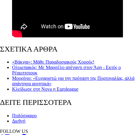
ΣΧΕΤΙΚΑ ΑΡΘΡΑ
«Βάκχαι»: Μάθε Παραδοσιακούς Χορούς!
Ολυμπιακός: Με Μαρσέλο απέναντι στον Άρη - Εκτός ο
Ρέαμπτσιουκ
Μουρίνιο: «Ευχαριστώ για την πρόταση της Πορτογαλίας, αλλά
απάντησα αρνητικά»
Κλείδωσε στη Νοva η Euroleague
ΔΕΙΤΕ ΠΕΡΙΣΣΟΤΕΡΑ
Ποδόσφαιρο
Διεθνή
FOLLOW US