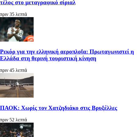
τέλος στο μεταγραφικό σίριαλ
πριν 35 λεπτά
Ρεκόρ για την ελληνική αεροπλοΐα: Πρωταγωνιστεί η
Ελλάδα στη θερινή τουριστική κίνηση
πριν 45 λεπτά
ΠΑΟΚ: Χωρίς τον Χατζηδιάκο στις Βρυξέλλες
πριν 52 λεπτά