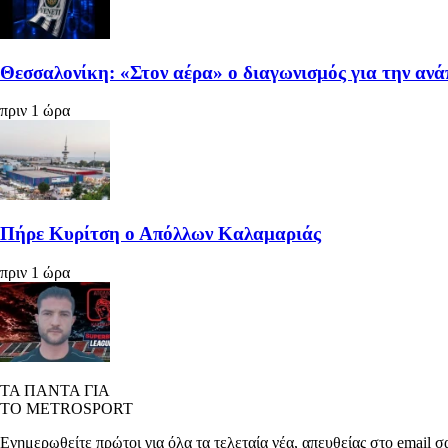
Θεσσαλονίκη: «Στον αέρα» ο διαγωνισμός για την αν
πριν 1 ώρα
Πήρε Κυρίτση ο Απόλλων Καλαμαριάς
πριν 1 ώρα
ΤΑ ΠΑΝΤΑ ΓΙΑ
ΤΟ METROSPORT
Ενημερωθείτε πρώτοι για όλα τα τελεταία νέα, απευθείας στο email σ