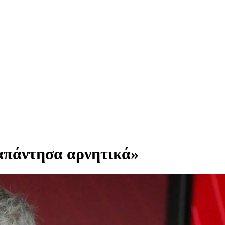
 απάντησα αρνητικά»