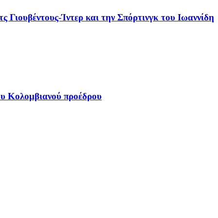
τς Γιουβέντους-Ίντερ και την Σπόρτινγκ του Ιωαννίδη
έου Κολομβιανού προέδρου