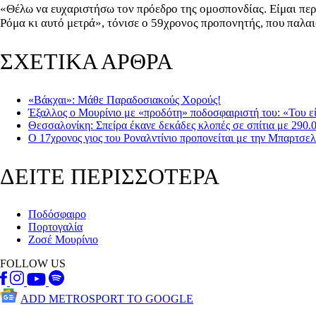
«Θέλω να ευχαριστήσω τον πρόεδρο της ομοσπονδίας. Είμαι περ
Ρόμα κι αυτό μετρά», τόνισε ο 59χρονος προπονητής, που παλαι
ΣΧΕΤΙΚΑ ΑΡΘΡΑ
«Βάκχαι»: Μάθε Παραδοσιακούς Χορούς!
Έξαλλος ο Μουρίνιο με «προδότη» ποδοσφαιριστή του: «Του εί
Θεσσαλονίκη: Σπείρα έκανε δεκάδες κλοπές σε σπίτια με 290.
Ο 17χρονος γιος του Ροναλντίνιο προπονείται με την Μπαρτσε
ΔΕΙΤΕ ΠΕΡΙΣΣΟΤΕΡΑ
Ποδόσφαιρο
Πορτογαλία
Ζοσέ Μουρίνιο
FOLLOW US
ADD METROSPORT TO GOOGLE