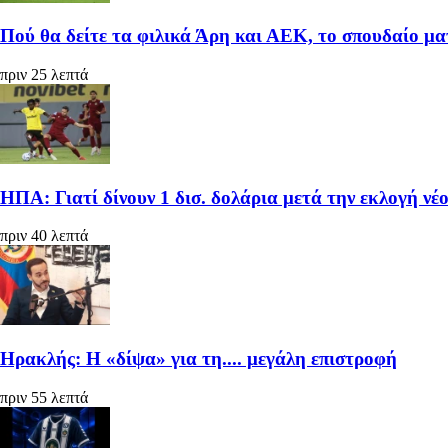
Πού θα δείτε τα φιλικά Άρη και ΑΕΚ, το σπουδαίο μα
πριν 25 λεπτά
ΗΠΑ: Γιατί δίνουν 1 δισ. δολάρια μετά την εκλογή ν
πριν 40 λεπτά
Ηρακλής: Η «δίψα» για τη.... μεγάλη επιστροφή
πριν 55 λεπτά