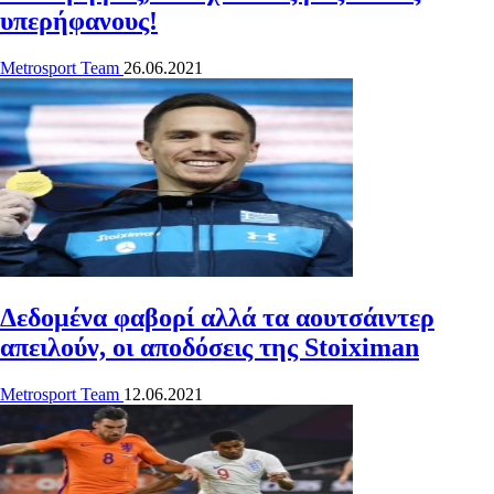
υπερήφανους!
Metrosport Team
26.06.2021
Δεδομένα φαβορί αλλά τα αουτσάιντερ
απειλούν, οι αποδόσεις της Stoiximan
Metrosport Team
12.06.2021