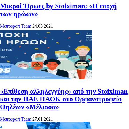
Μικροί Ήρωες by Stoiximan: «Η εποχή
των ηρώων»
Metrosport Team
24.03.2021
«Επίθεση αλληλεγγύης» από την Stoiximan
και την ΠΑΕ ΠΑΟΚ στο Ορφανοτροφείο
Θηλέων «Μέλισσα»
Metrosport Team
27.01.2021