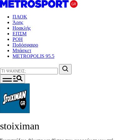
ΠΑΟΚ
Άρης
Ηρακλής
ΕΠΣΜ
ΡΟΗ
Ποδόσφαιρο
Μπάσκετ
METROPOLIS 95.5
stoiximan