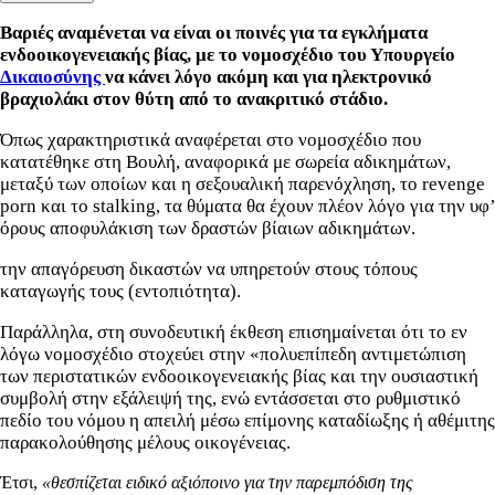
Βαριές αναμένεται να είναι οι ποινές για τα εγκλήματα
ενδοοικογενειακής βίας, με το νομοσχέδιο του Υπουργείο
Δικαιοσύνης
να κάνει λόγο ακόμη και
για ηλεκτρονικό
βραχιολάκι στον θύτη από το ανακριτικό στάδιο.
Όπως χαρακτηριστικά αναφέρεται στο νομοσχέδιο που
κατατέθηκε στη Βουλή, αναφορικά με σωρεία αδικημάτων,
μεταξύ των οποίων και η σεξουαλική παρενόχληση, το revenge
porn και το stalking, τα θύματα θα έχουν πλέον λόγο για την υφ’
όρους αποφυλάκιση των δραστών βίαιων αδικημάτων.
την απαγόρευση δικαστών να υπηρετούν στους τόπους
καταγωγής τους (εντοπιότητα).
Παράλληλα, στη συνοδευτική έκθεση επισημαίνεται ότι το εν
λόγω νομοσχέδιο στοχεύει στην «πολυεπίπεδη αντιμετώπιση
των περιστατικών ενδοοικογενειακής βίας και την ουσιαστική
συμβολή στην εξάλειψή της, ενώ εντάσσεται στο ρυθμιστικό
πεδίο του νόμου η απειλή μέσω επίμονης καταδίωξης ή αθέμιτης
παρακολούθησης μέλους οικογένειας.
Έτσι,
«θεσπίζεται ειδικό αξιόποινο για την παρεμπόδιση της