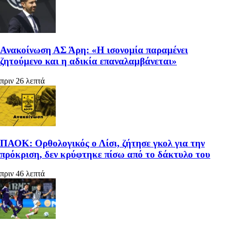
Ανακοίνωση ΑΣ Άρη: «Η ισονομία παραμένει
ζητούμενο και η αδικία επαναλαμβάνεται»
πριν 26 λεπτά
ΠΑΟΚ: Ορθολογικός ο Λίσι, ζήτησε γκολ για την
πρόκριση, δεν κρύφτηκε πίσω από το δάκτυλο του
πριν 46 λεπτά