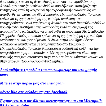
δικαιοσύνης και για τη διευκόλυνση επαιτείας, και προβλέπεται η
δυνατότητα στον ζημιωθέντα διάδικο που δήλωσε υποστήριξη της
κατηγορίας κατά τη διεξαγωγή της ακροαματικής διαδικασίας να
απευθυνθεί με υπόμνημα στο Συμβούλιο Πλημμελειοδικών, το οποίο
κρίνει για τη χορήγηση ή μη της υπό όρο απόλυσης του
κατηγορούμενου, ενώ παρέχεται η δυνατότητα στον ζημιωθέντα διάδικο
που δήλωσε υποστήριξη της κατηγορίας κατά τη διεξαγωγή της
ακροαματικής διαδικασίας να απευθυνθεί με υπόμνημα στο Συμβούλιο
Πλημμελειοδικών, το οποίο κρίνει για τη χορήγηση ή μη της υπό όρο
απόλυσης του κατηγορούμενου. Η δυνατότητα του ζημιωθέντος
διαδίκου να απευθύνεται με υπόμνημά του στο Συμβούλιο
Πλημμελειοδικών, το οποίο διαμορφώνει ουσιαστική κρίση για την
αποφυλάκιση ή μη του καταδικασθέντος για εγκλήματα ιδιαίτερης
ποινικής απαξίας, αποσκοπεί στην προστασία του θύματος καθώς και
στην αποφυγή του κινδύνου αντεκδίκησης».
Ακολουθήστε τη σελίδα του
metrosport
.
gr
και στο
google
news
Μπείτε στην παρέα μας στο
instagram
Κάντε
like
στη σελίδα μας στο
facebook
Εγγραφείτε στο κανάλι του
metrosport
.
gr
και του
Metropolis
95.5 στο
youtube