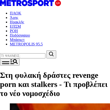
ΠΑΟΚ
Άρης
Ηρακλής
ΕΠΣΜ
ΡΟΗ
Ποδόσφαιρο
Μπάσκετ
METROPOLIS 95.5
Στη φυλακή δράστες revenge
porn και stalkers - Τι προβλέπει
το νέο νομοσχέδιο