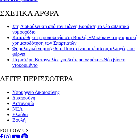
ΣΧΕΤΙΚΑ ΑΡΘΡΑ
Στη Διαβούλευση από τον Γιάννη Βρούτση το νέο αθλητικό
νομοσχέδιο
Κατατέθηκε η τροπολογία στη Βουλή: «Μπλόκο» στην κρατική
χρηματοδότηση των Σπαρτιατών
Φορολογικό νομοσχέδιο: Ποιες είναι οι τέσσερις αλλαγές που
φέρνει
Περιστέρι: Καταγγελίες για δεύτερο «δράκο»-Νέο βίντεο
ντοκουμέντο
ΔΕΙΤΕ ΠΕΡΙΣΣΟΤΕΡΑ
Υπουργείο Δικαιοσύνης
Δικαιοσύνη
Αστυνομία
ΝΕΑ
Ελλάδα
Βουλή
FOLLOW US