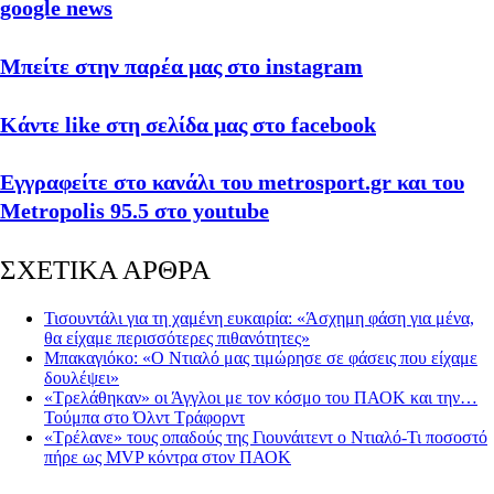
google news
Μπείτε στην παρέα μας στο instagram
Κάντε like στη σελίδα μας στο facebook
Εγγραφείτε στο κανάλι του metrosport.gr και του
Metropolis 95.5 στο youtube
ΣΧΕΤΙΚΑ ΑΡΘΡΑ
Τισουντάλι για τη χαμένη ευκαιρία: «Άσχημη φάση για μένα,
θα είχαμε περισσότερες πιθανότητες»
Μπακαγιόκο: «Ο Ντιαλό μας τιμώρησε σε φάσεις που είχαμε
δουλέψει»
«Τρελάθηκαν» οι Άγγλοι με τον κόσμο του ΠΑΟΚ και την…
Τούμπα στο Όλντ Τράφορντ
«Τρέλανε» τους οπαδούς της Γιουνάιτεντ ο Ντιαλό-Τι ποσοστό
πήρε ως MVP κόντρα στον ΠΑΟΚ