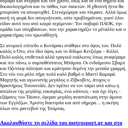
σοβαρό και στέρησε και τον χρόνο, ίσως και σε ένα σημείο και
δικαιολογημένα και το πάθος των παικτών. Η χθεσινή ήττα θα
μπορούσε να αποφευχθεί. Στεναχώρησε και πίκρανε. Αλλά όμως
αυτή τη φορά δεν απογοήτευσε, ούτε προβλημάτισε, γιατί όλοι
είδαν αυτό που από καιρό περίμεναν: Τον σοβαρό ΠΑΟΚ, την
ομάδα των υπερβάσεων, που την χαρακτηρίζει το μέταλλο και ο
χαρακτήρας του πρωταθλητή.
Σε ατομικό επίπεδο ο Κοτάρσκι στάθηκε στο ύψος του. Πολύ
καλός ο Ότο, στο ίδιο ύψος και το δίδυμο Κετζιόρα – Κόλεϊ.
Πολύ καλός επιθετικά αλλά τραγικά ευάλωτος όπως αναφέραμε
και πιο πάνω, ο συμπαθέστατος Μπάμπα. Οι ενδιάμεσοι Σβαμπ
και Οζντόεφ πάλεψαν και κράτησαν δεμένη την μεσαία γραμμή.
Στο νέο του ρόλο πήρε πολύ καλό βαθμό ο Μαντί Καμαρά.
Μαχητής και αγωνιστής μεγάλος ο Ζίβκοβιτς, άτυχος ο
δραστήριος Τισουντάλι. Δεν πρέπει να τον πάρει από κάτω η
απώλεια της μεγάλης ευκαιρίας, ενώ κάποιες - και όχι λίγες -
εξάρσεις του Τάισον, έφεραν μεγάλη αναστάτωση στην άμυνα
των Εγγλέζων. Άριστη διαιτησία και από σήμερα… η σκέψη
όλων στο ραντεβού της Τούμπας.
Ακολουθήστε τη σελίδα του metrosport.gr και στο