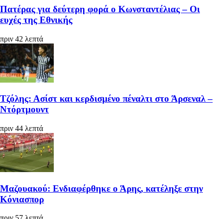
Πατέρας για δεύτερη φορά ο Κωνσταντέλιας – Οι
ευχές της Εθνικής
πριν 42 λεπτά
Τζόλης: Ασίστ και κερδισμένο πέναλτι στο Άρσεναλ –
Ντόρτμουντ
πριν 44 λεπτά
Μαζουακού: Ενδιαφέρθηκε ο Άρης, κατέληξε στην
Κόνιασπορ
πριν 57 λεπτά