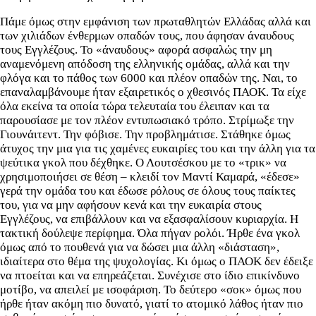
Πάμε όμως στην εμφάνιση των πρωταθλητών Ελλάδας αλλά και
των χιλιάδων ένθερμων οπαδών τους, που άφησαν άναυδους
τους Εγγλέζους. Το «άναυδους» αφορά ασφαλώς την μη
αναμενόμενη απόδοση της ελληνικής ομάδας, αλλά και την
φλόγα και το πάθος των 6000 και πλέον οπαδών της. Ναι, το
επαναλαμβάνουμε ήταν εξαιρετικός ο χθεσινός ΠΑΟΚ. Τα είχε
όλα εκείνα τα οποία τώρα τελευταία του έλειπαν και τα
παρουσίασε με τον πλέον εντυπωσιακό τρόπο. Στρίμωξε την
Γιουνάιτεντ. Την φόβισε. Την προβλημάτισε. Στάθηκε όμως
άτυχος την μια για τις χαμένες ευκαιρίες του και την άλλη για τα
ψεύτικα γκολ που δέχθηκε. Ο Λουτσέσκου με το «τρικ» να
χρησιμοποιήσει σε θέση – κλειδί τον Μαντί Καμαρά, «έδεσε»
γερά την ομάδα του και έδωσε ρόλους σε όλους τους παίκτες
του, για να μην αφήσουν κενά και την ευκαιρία στους
Εγγλέζους, να επιβάλλουν και να εξασφαλίσουν κυριαρχία. Η
τακτική δούλεψε περίφημα. Όλα πήγαν ρολόι. Ήρθε ένα γκολ
όμως από το πουθενά για να δώσει μια άλλη «διάσταση»,
ιδιαίτερα στο θέμα της ψυχολογίας. Κι όμως ο ΠΑΟΚ δεν έδειξε
να πτοείται και να επηρεάζεται. Συνέχισε στο ίδιο επικίνδυνο
μοτίβο, να απειλεί με ισοφάριση. Το δεύτερο «σοκ» όμως που
ήρθε ήταν ακόμη πιο δυνατό, γιατί το ατομικό λάθος ήταν πιο