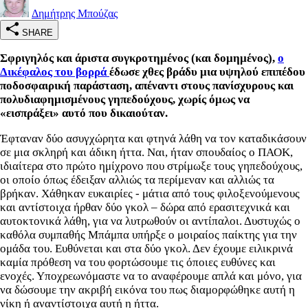
Δημήτρης Μπούζας
SHARE
Σφριγηλός και άριστα συγκροτημένος (και δομημένος),
ο
Δικέφαλος του βορρά
έδωσε χθες βράδυ μια υψηλού επιπέδου
ποδοσφαιρική παράσταση, απέναντι στους πανίσχυρους και
πολυδιαφημισμένους γηπεδούχους, χωρίς όμως να
«εισπράξει» αυτό που δικαιούταν.
Έφταναν δύο ασυγχώρητα και φτηνά λάθη να τον καταδικάσουν
σε μια σκληρή και άδικη ήττα. Ναι, ήταν σπουδαίος ο ΠΑΟΚ,
ιδιαίτερα στο πρώτο ημίχρονο που στρίμωξε τους γηπεδούχους,
οι οποίο όπως έδειξαν αλλιώς τα περίμεναν και αλλιώς τα
βρήκαν. Χάθηκαν ευκαιρίες - μάτια από τους φιλοξενούμενους
και αντίστοιχα ήρθαν δύο γκολ – δώρα από ερασιτεχνικά και
αυτοκτονικά λάθη, για να λυτρωθούν οι αντίπαλοι. Δυστυχώς ο
καθόλα συμπαθής Μπάμπα υπήρξε ο μοιραίος παίκτης για την
ομάδα του. Ευθύνεται και στα δύο γκολ. Δεν έχουμε ειλικρινά
καμία πρόθεση να του φορτώσουμε τις όποιες ευθύνες και
ενοχές. Υποχρεωνόμαστε να το αναφέρουμε απλά και μόνο, για
να δώσουμε την ακριβή εικόνα του πως διαμορφώθηκε αυτή η
νίκη ή αναντίστοιχα αυτή η ήττα.