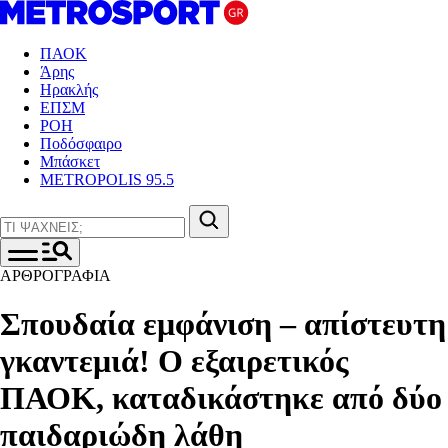
ΠΑΟΚ
Άρης
Ηρακλής
ΕΠΣΜ
ΡΟΗ
Ποδόσφαιρο
Μπάσκετ
METROPOLIS 95.5
ΑΡΘΡΟΓΡΑΦΙΑ
Σπουδαία εμφάνιση – απίστευτη
γκαντεμιά! Ο εξαιρετικός
ΠΑΟΚ, καταδικάστηκε από δύο
παιδαριώδη λάθη