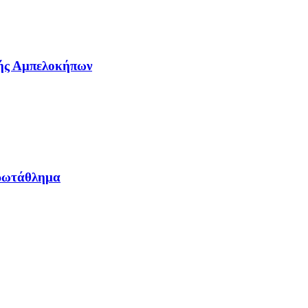
λής Αμπελοκήπων
Πρωτάθλημα