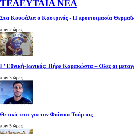
ΤΕΛΕΥΤΑΙΑ ΝΕΑ
Στα Κουφάλια ο Καστρινός - Η προετοιμασία Θερμαΐ
πριν 2 ώρες
Γ’ Εθνική-Ιωνικός: Πήρε Καρακώστα – Ολες οι μετα
πριν 3 ώρες
Θετικό τεστ για τον Φοίνικα Τούμπας
πριν 5 ώρες