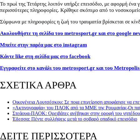
Το πρωί της Τετάρτης λοιπόν υπήρξε επεισόδιο, με αφορμή ένα
περισσότερες πληροφορίες. Κρίθηκε σκόπιμο από το νοσοκομείο
Σύμφωνα με πληροφορίες η ζωή του τραυματία βρίσκεται σε κίν
Ακολουθήστε τη σελίδα του
metrosport
.
gr
και στο
google
ne
Μπείτε στην παρέα μας στο
instagram
Κάντε
like
στη σελίδα μας στο
facebook
Εγγραφείτε στο κανάλι του metrosport.gr και του Metropolis
ΣΧΕΤΙΚΑ ΑΡΘΡΑ
Οικογένεια Λουτσέσκου: Σε ποια επιχείρηση αποφάσισε να επ
«Ακτινογραφία» του ΠΑΟΚ από τα ΜΜΕ της Ρουμανίας-Οι παί
Στεάουα-ΠΑΟΚ: Ορειβάτες ανέβηκαν στην οροφή του γηπέδου
Έδεσσα: Πέντε συλλήψεις μετά το σοβαρό οπαδικό επεισόδιο
ΔΕΙΤΕ ΠΕΡΙΣΣΟΤΕΡΑ