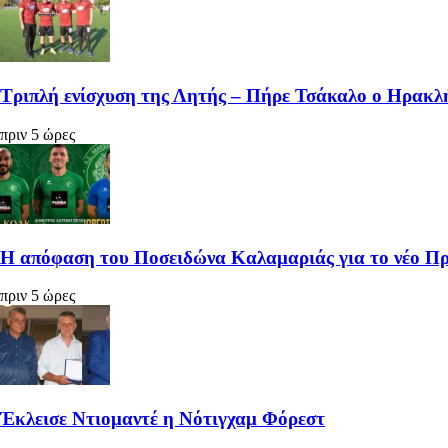
Τριπλή ενίσχυση της Λητής – Πήρε Τσάκαλο ο Ηρακ
πριν 5 ώρες
Η απόφαση του Ποσειδώνα Καλαμαριάς για το νέο 
πριν 5 ώρες
Έκλεισε Ντιομαντέ η Νότιγχαμ Φόρεστ