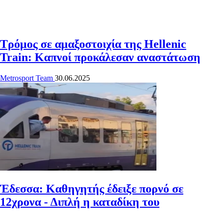
Τρόμος σε αμαξοστοιχία της Hellenic
Train: Καπνοί προκάλεσαν αναστάτωση
Metrosport Team
30.06.2025
Έδεσσα: Καθηγητής έδειξε πορνό σε
12χρονα - Διπλή η καταδίκη του