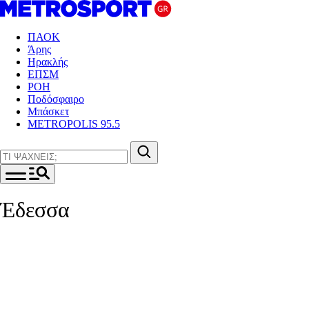
ΠΑΟΚ
Άρης
Ηρακλής
ΕΠΣΜ
ΡΟΗ
Ποδόσφαιρο
Μπάσκετ
METROPOLIS 95.5
Έδεσσα