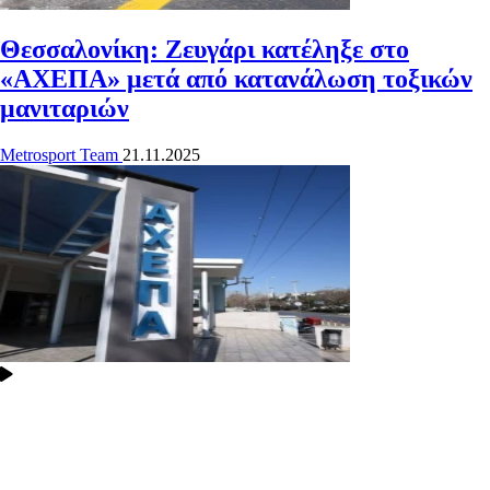
Θεσσαλονίκη: Ζευγάρι κατέληξε στο
«ΑΧΕΠΑ» μετά από κατανάλωση τοξικών
μανιταριών
Metrosport Team
21.11.2025