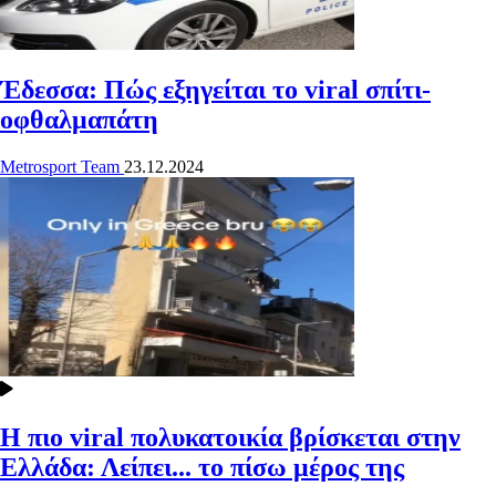
Έδεσσα: Πώς εξηγείται το viral σπίτι-
οφθαλμαπάτη
Metrosport Team
23.12.2024
Η πιο viral πολυκατοικία βρίσκεται στην
Ελλάδα: Λείπει... το πίσω μέρος της