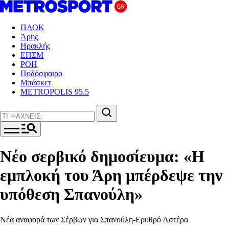
ΠΑΟΚ
Άρης
Ηρακλής
ΕΠΣΜ
ΡΟΗ
Ποδόσφαιρο
Μπάσκετ
METROPOLIS 95.5
Νέο σερβικό δημοσίευμα: «Η
εμπλοκή του Άρη μπέρδεψε την
υπόθεση Σπανούλη»
Νέα αναφορά των Σέρβων για Σπανούλη-Eρυθρό Αστέρα