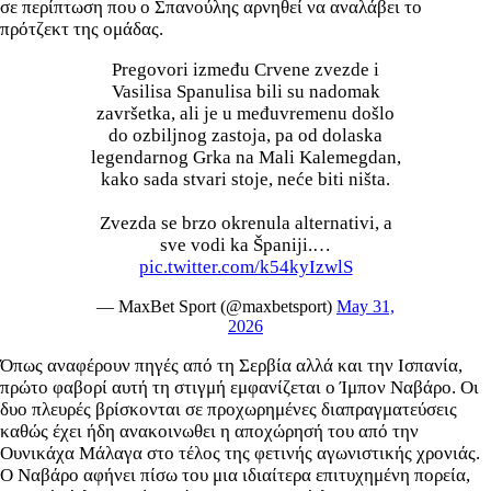
σε περίπτωση που ο Σπανούλης αρνηθεί να αναλάβει το
πρότζεκτ της ομάδας.
Pregovori između Crvene zvezde i
Vasilisa Spanulisa bili su nadomak
završetka, ali je u međuvremenu došlo
do ozbiljnog zastoja, pa od dolaska
legendarnog Grka na Mali Kalemegdan,
kako sada stvari stoje, neće biti ništa.
Zvezda se brzo okrenula alternativi, a
sve vodi ka Španiji.…
pic.twitter.com/k54kyIzwlS
— MaxBet Sport (@maxbetsport)
May 31,
2026
Όπως αναφέρουν πηγές από τη Σερβία αλλά και την Ισπανία,
πρώτο φαβορί αυτή τη στιγμή εμφανίζεται ο Ίμπον Ναβάρο. Οι
δυο πλευρές βρίσκονται σε προχωρημένες διαπραγματεύσεις
καθώς έχει ήδη ανακοινωθει η αποχώρησή του από την
Ουνικάχα Μάλαγα στο τέλος της φετινής αγωνιστικής χρονιάς.
Ο Ναβάρο αφήνει πίσω του μια ιδιαίτερα επιτυχημένη πορεία,