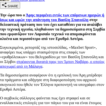
SHARE
Την ώρα που ο
Άρης περιμένει εντός των επόμενων ημερών ή
ίσως και ωρών την απάντηση του Βασίλη Σπανούλη
στην
δελεαστική πρόταση που του έχει καταθέσει για να αναλάβει
την τεχνική ηγεσία, πληθαίνουν τα δημοσιεύματα στη Σερβία
που εμφανίζουν τον Λαρισαίο τεχνικό να απομακρύνεται
ολοένα και περισσότερο από τον Ερυθρό Αστέρα.
Συγκεκριμένα, ρεπορτάζ της ιστοσελίδας, «Maxbet Sport»,
αναφέρει πως υπάρχει στασιμότητα στις επαφές των
«ερυθρόλευκων» του Βελιγραδίου με τον Βασίλη Σπανούλη και
οι Σέρβοι
στρέφονται δυνατά προς τον Ίμπον Ναβάρο, ο οποίος
αποχωρεί από τη Μάλαγα
.
Τα δημοσιεύματα αναφέρουν ότι η εμπλοκή του Άρη μπέρδεψε
τα πράγματα και οδήγησε στη διαφοροποίηση του αρχικού
σκηνικού που ήθελε τον Έλληνα προπονητή να υπογράφει στον
Ερυθρό Αστέρα.
Ο σερβικός σύλλογος φαίνεται πως έχει στραφεί και σε
εναλλακτικές επιλογές για τον πάγκο του για να είναι έτοιμος