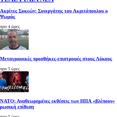
Ακρίτες Συκεών: Συνεργάτης του Ακριτόπουλου ο
Ψωμάς
πριν 4 ώρες
Μεταγραφικές προσθήκες-επιστροφές στους Λύκους
πριν 5 ώρες
ΝΑΤΟ: Αναθεωρημένες εκθέσεις των ΗΠΑ «βλέπουν»
ρωσική επίθεση
πριν 5 ώρες