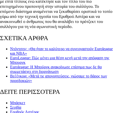
με επτά τίτλους ενώ κατέκτησε και τον τίτλο του πιο
επιτυχημένου προπονητή στην ιστορία του συλλόγου. Το
επόμενο διάστημα αναμένεται να ξεκαθαρίσει οριστικά το τοπίο
γύρω από την τεχνική ηγεσία του Ερυθρού Αστέρα και να
ανακοινωθεί ο άνθρωπος που θα αναλάβει το πρότζεκτ του
συλλόγου για τη νέα αγωνιστική περίοδο.
ΣΧΕΤΙΚΑ ΑΡΘΡΑ
Ντόντσιτς: «Θα ήταν το καλύτερο να συνεργαστούν Euroleague
και ΝΒΑ»
EuroLeague: Πώς μένει μια θέση κενή μετά την απόφαση της
Μπουργκ
Euroleague: Η Μπούργκ ανακοίνωσε επίσημα πως δε θα
συμμετάσχει στη διοργάνωση
Βεζένκοφ: «Μετά τις απογοητεύσεις, νιώσαμε το βάρος των
προσδοκιών»
ΔΕΙΤΕ ΠΕΡΙΣΣΟΤΕΡΑ
Μπάσκετ
Σερβία
Ερυθρός Αστέρας