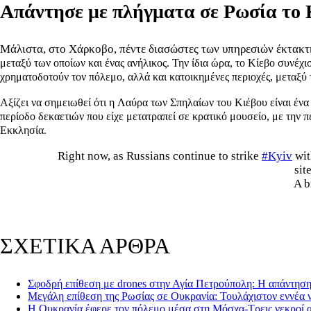
Απάντησε με πλήγματα σε Ρωσία το 
Μάλιστα, στο Χάρκοβο, πέντε διασώστες των υπηρεσιών έκτακτ
μεταξύ των οποίων και ένας ανήλικος. Την ίδια ώρα, το Κίεβο συνέχι
χρηματοδοτούν τον πόλεμο, αλλά και κατοικημένες περιοχές, μεταξύ 
Αξίζει να σημειωθεί ότι η Λαύρα των Σπηλαίων του Κιέβου είναι ένα
περίοδο δεκαετιών που είχε μετατραπεί σε κρατικό μουσείο, με την
Εκκλησία.
Right now, as Russians continue to strike
#Kyiv
wit
sit
A b
ΣΧΕΤΙΚΑ ΑΡΘΡΑ
Σφοδρή επίθεση με drones στην Αγία Πετρούπολη: Η απάντηση
Μεγάλη επίθεση της Ρωσίας σε Ουκρανία: Τουλάχιστον εννέα ν
Η Ουκρανία έφερε τον πόλεμο μέσα στη Μόσχα-Τρεις νεκροί α