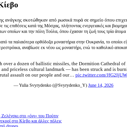
Κίεβο
ης ανάγκης σκοτώθηκαν από ρωσικά πυρά σε σημείο όπου επιχει
σε τις επιθέσεις κατά της Μόσχας, πλήττοντας ενεργειακές και βιομηχ
των οποίων και την πόλη Τούλα, όπου έχασαν τη ζωή τους τρία άτομα 
 από τα παλαιότερα ορθόδοξα μοναστήρια στην Ουκρανία, το οποίοι εί
 περεστρόικα, αναβίωσε εκ νέου ως μοναστήρι, ενώ το καθολικό απο
h over a dozen of ballistic missiles, the Dormition Cathedra
e and priceless cultural landmark — has been struck and is burn
rutal assault on our people and our…
pic.twitter.com/JfG2Ij
— Yulia Svyrydenko (@Svyrydenko_Y)
June 14, 2026
 Ζελένσκι στο «όχι» του Πούτιν
εκροί στο Κίεβο και άλλες πόλεις
πό drones