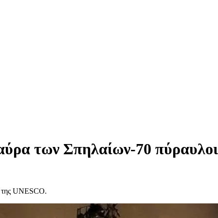
ύρα των Σπηλαίων-70 πύραυλοι κ
ία της UNESCO.