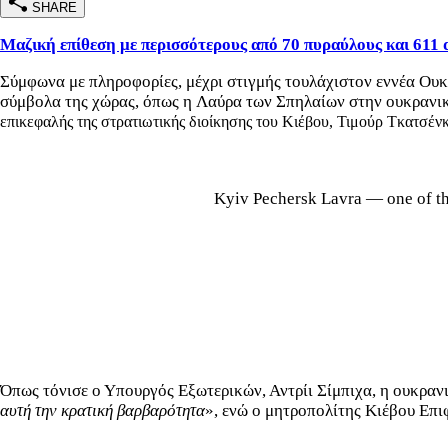
SHARE
Μαζική επίθεση με περισσότερους από 70 πυραύλους και 611 
Σύμφωνα με πληροφορίες, μέχρι στιγμής τουλάχιστον εννέα Ουκρ
σύμβολα της χώρας, όπως η Λαύρα των Σπηλαίων στην ουκρανικ
ε
πικεφαλής της στρατιωτικής διοίκησης του Κιέβου, Τιμούρ Τκατσένκο
Kyiv Pechersk Lavra — one of the
Όπως τόνισε ο Υπουργός Εξωτερικών, Αντρίι Σίμπιχα, η ουκραν
αυτή την κρατική βαρβαρότητα
», ενώ ο μητροπολίτης Κιέβου Επι