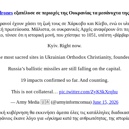
drones
εξαπέλυσε σε περιοχές της Ουκρανίας τα μεσάνυχτα τη
ανοί έχουν χάσει τη ζωή τους σε Χάρκοβο και Κίεβο, ενώ οι υλ
ή πρωτεύουσα. Μάλιστα, οι ουκρανικές Αρχές αναφέρουν ότι πε
, τόνισε ότι η ιστορική μονή, που χτίστηκε το 1051, υπέστη «
βάρβαρ
Kyiv. Right now.
 most sacred sites in Ukrainian Orthodox Christianity, founded 
Russia’s ballistic missiles are still falling on the capital.
19 impacts confirmed so far. And counting.
This is not collateral…
pic.twitter.com/ZyKSkXrqhu
— Army Media 🇺🇦 (@armyinformcomua)
June 15, 2026
ική κυβέρνηση θα εκκινήσει άμεσα όλες τις κατάλληλες διαδικα
φάνιος έκανε λόγο για
«έγκλημα κατά της ανθρωπότητας, της ιστορία