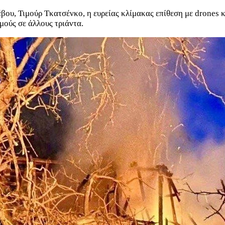
έβου, Τιμούρ Τκατσένκο, η ευρείας κλίμακας επίθεση με drones
ούς σε άλλους τριάντα.