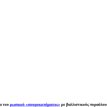
ια του
ρωσικού «σφυροκοπήματος»
με βαλλιστικούς πυραύλου