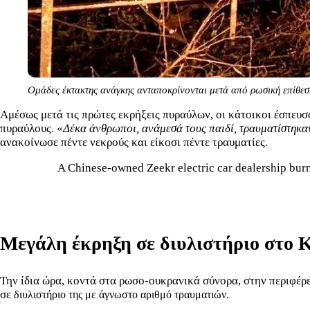
Ομάδες έκτακτης ανάγκης ανταποκρίνονται μετά από ρωσική επίθεσ
Αμέσως μετά τις πρώτες εκρήξεις πυραύλων, οι κάτοικοι έσπευσ
πυραύλους. «
Δέκα άνθρωποι, ανάμεσά τους παιδί, τραυματίστηκα
ανακοίνωσε πέντε νεκρούς και είκοσι πέντε τραυματίες.
A Chinese-owned Zeekr electric car dealership burns 
Μεγάλη έκρηξη σε διυλιστήριο στο
Την ίδια ώρα, κοντά στα ρωσο-ουκρανικά σύνορα, στην περιφέρ
σε
διυλιστήριο της με άγνωστο αριθμό τραυματιών.