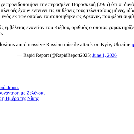
ίχε προειδοποιήσει την περασμένη Παρασκευή (29/5) ότι οι δυνά
πλευρές έχουν εντείνει τις επιθέσεις τους τελευταίους μήνες, ι
, ενός εκ των οποίων ταυτοποιήθηκε ως Αρέσνικ, που φέρει συμ
 εμβέλειας εναντίον του Κιέβου, αριθμός ο οποίος χαρακτηρίζε
λιο.
ions amid massive Russian missile attack on Kyiv, Ukraine
p
— Rapid Report (@RapidReport2025)
June 1, 2026
πό drones
 συνάντηση με Ζελένσκι
ς η Ημέρα της Νίκης