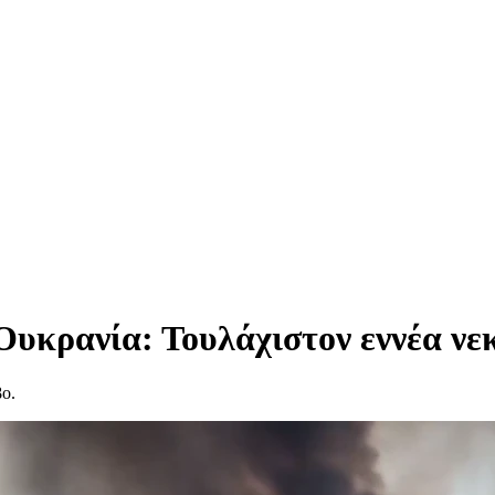
υκρανία: Τουλάχιστον εννέα νεκ
ο.