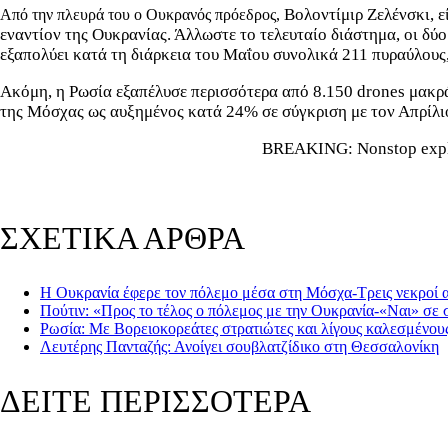
Βολοντίμιρ Ζελένσκι, ε
Από την πλευρά του ο Ουκρανός πρόεδρος,
εναντίον της Ουκρανίας. Άλλωστε το τελευταίο διάστημα, οι δύο 
εξαπολύει κατά τη διάρκεια του Μαΐου συνολικά 211 πυραύλους
Ακόμη, η Ρωσία εξαπέλυσε περισσότερα από 8.150 drones μακράς
της Μόσχας ως αυξημένος κατά 24% σε σύγκριση με τον Απρί
BREAKING: Nonstop explos
ΣΧΕΤΙΚΑ ΑΡΘΡΑ
Η Ουκρανία έφερε τον πόλεμο μέσα στη Μόσχα-Τρεις νεκροί α
Πούτιν: «Προς το τέλος ο πόλεμος με την Ουκρανία-«Ναι» σε
Ρωσία: Με Βορειοκορεάτες στρατιώτες και λίγους καλεσμένου
Λευτέρης Πανταζής: Ανοίγει σουβλατζίδικο στη Θεσσαλονίκη
ΔΕΙΤΕ ΠΕΡΙΣΣΟΤΕΡΑ