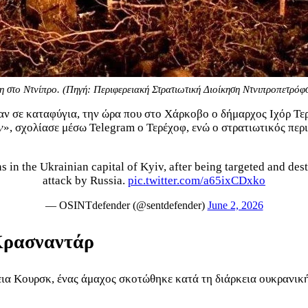
η στο Ντνίπρο. (Πηγή: Περιφερειακή Στρατιωτική Διοίκηση Ντνιπροπετρόφ
αν σε καταφύγια, την ώρα που στο Χάρκοβο ο δήμαρχος Ιχόρ Τερ
ν
», σχολίασε μέσω Telegram ο Τερέχοφ, ενώ ο στρατιωτικός πε
in the Ukrainian capital of Kyiv, after being targeted and destr
attack by Russia.
pic.twitter.com/a65ixCDxko
— OSINTdefender (@sentdefender)
June 2, 2026
 Κρασναντάρ
εια Κουρσκ, ένας άμαχος σκοτώθηκε κατά τη διάρκεια ουκρανική