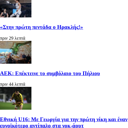
«Στην πρώτη πεντάδα ο Ηρακλής!»
πριν 29 λεπτά
ΑΕΚ: Επέκτεινε το συμβόλαιο του Πήλιου
πριν 44 λεπτά
Εθνική U16: Με Γεωργία για την πρώτη νίκη και έναν
ευνοϊκότερο αντίπαλο στα νοκ-άουτ