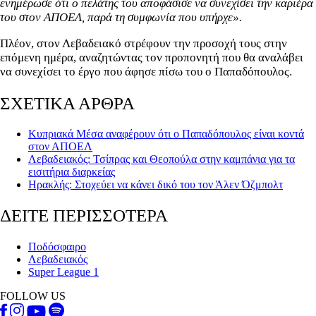
ενημέρωσε ότι ο πελάτης του αποφάσισε να συνεχίσει την καριέρα
του στον ΑΠΟΕΛ, παρά τη συμφωνία που υπήρχε».
Πλέον, στον Λεβαδειακό στρέφουν την προσοχή τους στην
επόμενη ημέρα, αναζητώντας τον προπονητή που θα αναλάβει
να συνεχίσει το έργο που άφησε πίσω του ο Παπαδόπουλος.
ΣΧΕΤΙΚΑ ΑΡΘΡΑ
Κυπριακά Μέσα αναφέρουν ότι ο Παπαδόπουλος είναι κοντά
στον ΑΠΟΕΛ
Λεβαδειακός: Τσίπρας και Θεοπούλα στην καμπάνια για τα
εισιτήρια διαρκείας
Ηρακλής: Στοχεύει να κάνει δικό του τον Άλεν Όζμπολτ
ΔΕΙΤΕ ΠΕΡΙΣΣΟΤΕΡΑ
Ποδόσφαιρο
Λεβαδειακός
Super League 1
FOLLOW US