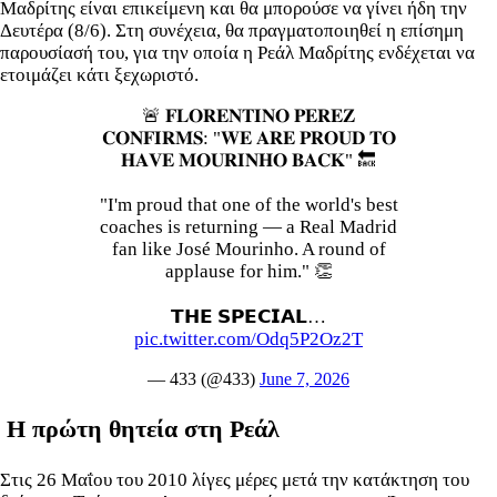
Μαδρίτης είναι επικείμενη και θα μπορούσε να γίνει ήδη την
Δευτέρα (8/6). Στη συνέχεια, θα πραγματοποιηθεί η επίσημη
παρουσίασή του, για την οποία η Ρεάλ Μαδρίτης ενδέχεται να
ετοιμάζει κάτι ξεχωριστό.
🚨 𝐅𝐋𝐎𝐑𝐄𝐍𝐓𝐈𝐍𝐎 𝐏𝐄𝐑𝐄𝐙
𝐂𝐎𝐍𝐅𝐈𝐑𝐌𝐒: "𝐖𝐄 𝐀𝐑𝐄 𝐏𝐑𝐎𝐔𝐃 𝐓𝐎
𝐇𝐀𝐕𝐄 𝐌𝐎𝐔𝐑𝐈𝐍𝐇𝐎 𝐁𝐀𝐂𝐊" 🔙
"I'm proud that one of the world's best
coaches is returning — a Real Madrid
fan like José Mourinho. A round of
applause for him." 👏
𝗧𝗛𝗘 𝗦𝗣𝗘𝗖𝗜𝗔𝗟…
pic.twitter.com/Odq5P2Oz2T
— 433 (@433)
June 7, 2026
Η πρώτη θητεία στη Ρεάλ
Στις 26 Μαΐου του 2010 λίγες μέρες μετά την κατάκτηση του