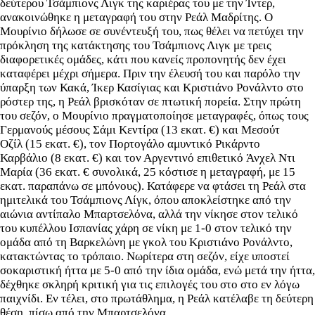
δεύτερου Τσάμπιονς Λιγκ της καριέρας του με την Ίντερ,
ανακοινώθηκε η μεταγραφή του στην Ρεάλ Μαδρίτης. Ο
Μουρίνιο δήλωσε σε συνέντευξή του, πως θέλει να πετύχει την
πρόκληση της κατάκτησης του Τσάμπιονς Λιγκ με τρεις
διαφορετικές ομάδες, κάτι που κανείς προπονητής δεν έχει
καταφέρει μέχρι σήμερα. Πριν την έλευσή του και παρόλο την
ύπαρξη των Κακά, Ίκερ Κασίγιας και Κριστιάνο Ρονάλντο στο
ρόστερ της, η Ρεάλ βρισκόταν σε πτωτική πορεία. Στην πρώτη
του σεζόν, ο Μουρίνιο πραγματοποίησε μεταγραφές, όπως τους
Γερμανούς μέσους Σάμι Κεντίρα (13 εκατ. €) και Μεσούτ
Οζίλ (15 εκατ. €), τον Πορτογάλο αμυντικό Ρικάρντο
Καρβάλιο (8 εκατ. €) και τον Αργεντινό επιθετικό Άνχελ Ντι
Μαρία (36 εκατ. € συνολικά, 25 κόστισε η μεταγραφή, με 15
εκατ. παραπάνω σε μπόνους). Κατάφερε να φτάσει τη Ρεάλ στα
ημιτελικά του Τσάμπιονς Λίγκ, όπου αποκλείστηκε από την
αιώνια αντίπαλο Μπαρτσελόνα, αλλά την νίκησε στον τελικό
του κυπέλλου Ισπανίας χάρη σε νίκη με 1-0 στον τελικό την
ομάδα από τη Βαρκελώνη με γκολ του Κριστιάνο Ρονάλντο,
κατακτώντας το τρόπαιο. Νωρίτερα στη σεζόν, είχε υποστεί
σοκαριστική ήττα με 5-0 από την ίδια ομάδα, ενώ μετά την ήττα,
δέχθηκε σκληρή κριτική για τις επιλογές του στο στο εν λόγω
παιχνίδι. Εν τέλει, στο πρωτάθλημα, η Ρεάλ κατέλαβε τη δεύτερη
θέση, πίσω από την Μπαρτσελόνα.