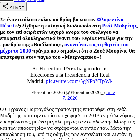
SHARE
Σε έναν απόλυτο εκλογικό θρίαμβο για τον
Φλορεντίνο
Πέρεθ
εξελίχθηκε η εκλογική διαδικασία στη
Ρεάλ Μαδρίτης
,
με τον επί σειρά ετών ισχυρό άνδρα του συλλόγου να
επικρατεί ολοκληρωτικά έναντι του Ενρίκε Ρικέλμε για την
προεδρία της «Βασίλισσας»,
ανανεώνοντας τη θητεία του
μέχρι το 2030
πράγμα που σημαίνει ότι ο
Ζοσέ Μουρίνιο
θα
επιστρέψει στον πάγκο του «Μπερναμπέου»!
Sí. Florentino Pérez ha ganado las
Elecciones a la Presidencia del Real
Madrid.
pic.twitter.com/5gNPpYTpWk
— Florentino 2026 (@Florentino2026_)
June
7, 2026
Ο 63χρονος Πορτογάλος προπονητής επιστρέφει στη Ρεάλ
Μαδρίτης, από την οποία αποχώρησε το 2013 εν μέσω νέφους
δυσαρέσκειας, με ένα μεγάλο μέρος των οπαδών της Μαδρίτης
και των αποδυτηρίων να στρέφονται εναντίον του. Μετά την
αποχώρησή του, υπό τις οδηγίες των Αντσελότι και Ζιντάν, η