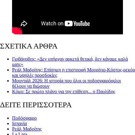
ΣΧΕΤΙΚΑ ΑΡΘΡΑ
Γιοβάνοβιτς: «Δεν υπήρχαν αρκετά θετικά, δεν κάναμε καλά
ματς»
Ρεάλ Μαδρίτης: Επίσημη η επιστροφή Μουρίνιο-Κόστος-ρεκόρ
και υψηλές προσδοκίες
Μουντιάλ 2026: Η ιστορία που όλοι οι ποδοσφαιρόφιλοι
θέλουν να βιώσουν
Κόμο: Σε πρώτο πλάνο για την επίθεση... ο Παυλίδης
ΔΕΙΤΕ ΠΕΡΙΣΣΟΤΕΡΑ
Ποδόσφαιρο
Ισπανία
Ρεάλ Μαδρίτης
La Liga