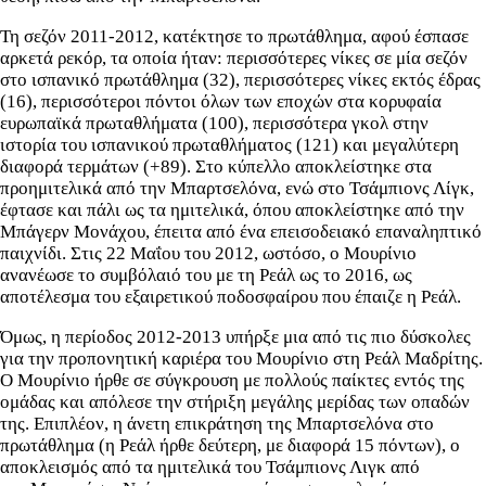
Τη σεζόν 2011-2012, κατέκτησε το πρωτάθλημα, αφού έσπασε
αρκετά ρεκόρ, τα οποία ήταν: περισσότερες νίκες σε μία σεζόν
στο ισπανικό πρωτάθλημα (32), περισσότερες νίκες εκτός έδρας
(16), περισσότεροι πόντοι όλων των εποχών στα κορυφαία
ευρωπαϊκά πρωταθλήματα (100), περισσότερα γκολ στην
ιστορία του ισπανικού πρωταθλήματος (121) και μεγαλύτερη
διαφορά τερμάτων (+89). Στο κύπελλο αποκλείστηκε στα
προημιτελικά από την Μπαρτσελόνα, ενώ στο Τσάμπιονς Λίγκ,
έφτασε και πάλι ως τα ημιτελικά, όπου αποκλείστηκε από την
Μπάγερν Μονάχου, έπειτα από ένα επεισοδειακό επαναληπτικό
παιχνίδι. Στις 22 Μαΐου του 2012, ωστόσο, ο Μουρίνιο
ανανέωσε το συμβόλαιό του με τη Ρεάλ ως το 2016, ως
αποτέλεσμα του εξαιρετικού ποδοσφαίρου που έπαιζε η Ρεάλ.
Όμως, η περίοδος 2012-2013 υπήρξε μια από τις πιο δύσκολες
για την προπονητική καριέρα του Μουρίνιο στη Ρεάλ Μαδρίτης.
Ο Μουρίνιο ήρθε σε σύγκρουση με πολλούς παίκτες εντός της
ομάδας και απόλεσε την στήριξη μεγάλης μερίδας των οπαδών
της. Επιπλέον, η άνετη επικράτηση της Μπαρτσελόνα στο
πρωτάθλημα (η Ρεάλ ήρθε δεύτερη, με διαφορά 15 πόντων), ο
αποκλεισμός από τα ημιτελικά του Τσάμπιονς Λιγκ από