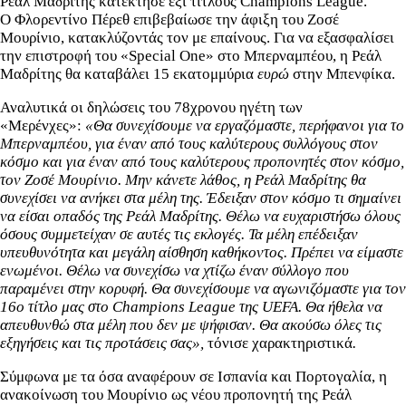
Ρεάλ Μαδρίτης κατέκτησε έξι τίτλους Champions League.
Ο Φλορεντίνο Πέρεθ επιβεβαίωσε την άφιξη του Ζοσέ
Μουρίνιο, κατακλύζοντάς τον με επαίνους. Για να εξασφαλίσει
την επιστροφή του «Special One» στο Μπερναμπέου, η Ρεάλ
Μαδρίτης θα καταβάλει 15 εκατομμύρια
ευρώ
στην Μπενφίκα.
Αναλυτικά οι δηλώσεις του 78χρονου ηγέτη των
«Μερένχες»:
«Θα συνεχίσουμε να εργαζόμαστε, περήφανοι για το
Μπερναμπέου, για έναν από τους καλύτερους συλλόγους στον
κόσμο και για έναν από τους καλύτερους προπονητές στον κόσμο,
τον Ζοσέ Μουρίνιο. Μην κάνετε λάθος, η Ρεάλ Μαδρίτης θα
συνεχίσει να ανήκει στα μέλη της. Έδειξαν στον κόσμο τι σημαίνει
να είσαι οπαδός της Ρεάλ Μαδρίτης.
Θέλω να ευχαριστήσω όλους
όσους συμμετείχαν σε αυτές τις εκλογές. Τα μέλη επέδειξαν
υπευθυνότητα και μεγάλη αίσθηση καθήκοντος. Πρέπει να είμαστε
ενωμένοι. Θέλω να συνεχίσω να χτίζω έναν σύλλογο που
παραμένει στην κορυφή. Θα συνεχίσουμε να αγωνιζόμαστε για τον
16ο τίτλο μας στο Champions League της UEFA. Θα ήθελα να
απευθυνθώ στα μέλη που δεν με ψήφισαν. Θα ακούσω όλες τις
εξηγήσεις και τις προτάσεις σας»,
τόνισε χαρακτηριστικά
.
Σύμφωνα με τα όσα αναφέρουν σε Ισπανία και Πορτογαλία, η
ανακοίνωση του Μουρίνιο ως νέου προπονητή της Ρεάλ