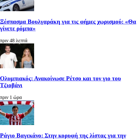
Ξέσπασμα Βουλγαράκη για τις φήμες χωρισμού: «Θα
γίνετε ρόμπα»
πριν 48 λεπτά
Ολυμπιακός: Ανακοίνωσε Ρέτσο και τον γιο του
Τζιοβάνι
πριν 1 ώρα
Ράγιο Βαγεκάνο: Στην κορυφή της λίστας για την