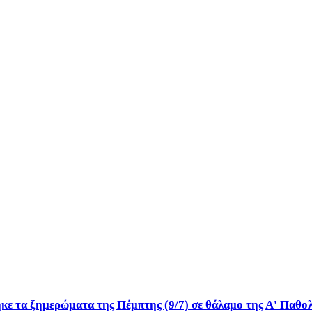
κε τα ξημερώματα της Πέμπτης (9/7) σε θάλαμο της Α' Παθο