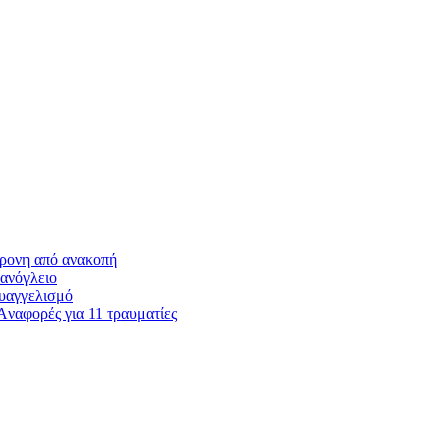
χρονη από ανακοπή
ανόγλειο
Ευαγγελισμό
ναφορές για 11 τραυματίες