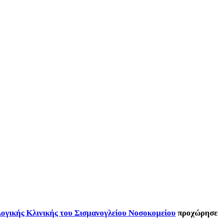
λογικής Κλινικής του Σισμανογλείου Νοσοκομείου
προχώρησε