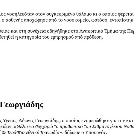
ίος νοσηλευόταν στον συγκεκριμένο θάλαμο κι ο οποίος φέρεται
ό, ο ασθενής αποχώρησε από το νοσοκομείο, ωστόσο, εντοπίστηκ
ας και στη συνέχεια οδηγήθηκε στο Ανακριτικό Τμήμα της Πυρο
οθετηθεί η κατηγορία του εμπρησμού από πρόθεση.
ο Γεωργιάδης
ς Υγείας, Άδωνις Γεωργιάδης, ο οποίος ενημερώθηκε για την κα
δειξαν.
«Θέλω να συγχαρώ το προσωπικό του Σισμανογλείου Νοσοκομ
ί σε τεράστια εθνική τραγωδία
», δήλωσε ο Υπουργός.