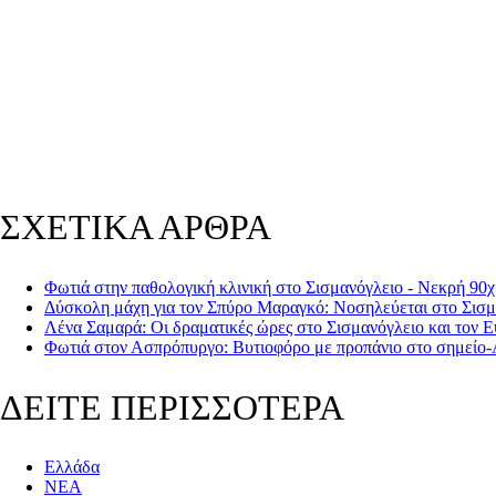
ΣΧΕΤΙΚΑ ΑΡΘΡΑ
Φωτιά στην παθολογική κλινική στο Σισμανόγλειο - Νεκρή 90
Δύσκολη μάχη για τον Σπύρο Μαραγκό: Νοσηλεύεται στο Σισμ
Λένα Σαμαρά: Οι δραματικές ώρες στο Σισμανόγλειο και τον 
Φωτιά στον Ασπρόπυργο: Βυτιοφόρο με προπάνιο στο σημείο-A
ΔΕΙΤΕ ΠΕΡΙΣΣΟΤΕΡΑ
Ελλάδα
ΝΕΑ