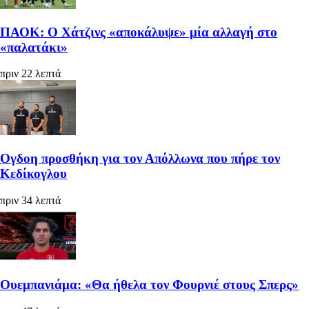
ΠΑΟΚ: Ο Χάτζινς «αποκάλυψε» μία αλλαγή στο
«παλατάκι»
πριν 22 λεπτά
Ογδοη προσθήκη για τον Απόλλωνα που πήρε τον
Κεδίκογλου
πριν 34 λεπτά
Ουεμπανιάμα: «Θα ήθελα τον Φουρνιέ στους Σπερς»