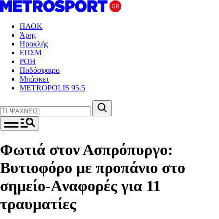
ΠΑΟΚ
Άρης
Ηρακλής
ΕΠΣΜ
ΡΟΗ
Ποδόσφαιρο
Μπάσκετ
METROPOLIS 95.5
Φωτιά στον Ασπρόπυργο:
Βυτιοφόρο με προπάνιο στο
σημείο-Aναφορές για 11
τραυματίες