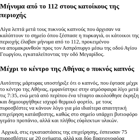
Μήνυμα από το 112 στους κατοίκους της
περιοχής
Λίγα λεπτά μετά τους πυκνούς καπνούς που άρχισαν να
καλύπτουν το σημείο όπου ξέσπασε η πυρκαγιά, οι κάτοικοι της
περιοχής έλαβαν μήνυμα από το 112, προκειμένου
να απομακρυνθούν προς τον Ασπρόπυργο μέσω της οδού Αγίου
Γεωργίου, εγκαταλείποντας την οδό Μεγαρίδος.
Μέχρι το κέντρο της Αθήνας ο πυκνός καπνός
Αυτόπτης μάρτυρας υποστήριξε ότι ο καπνός, που έφτασε μέχρι
το κέντρο της Αθήνας, εμφανίστηκε στην ατμόσφαιρα λίγο μετά
τις 7:35, ενώ μετά από περίπου ένα τέταρτο ακολούθησε έκρηξη
και δημιουργήθηκε ισχυρό θερμικό φορτίο, με τους
πυροσβέστες να κάνουν λόγο για μία ιδιαίτερα απαιτητική
επιχείρηση κατάσβεστης, καθώς στο σημείο υπάρχει βυτιοφόρο
γεμάτο προπάνιο, αλλά και πλήθος εύφλεκτων υλικών.
Αρχικά, στις εγκαταστάσεις της επιχείρησης, έσπευσαν 75
πυροσβέστες με 20 οχήματα, αλλά και δύο βραχιονοφόρα