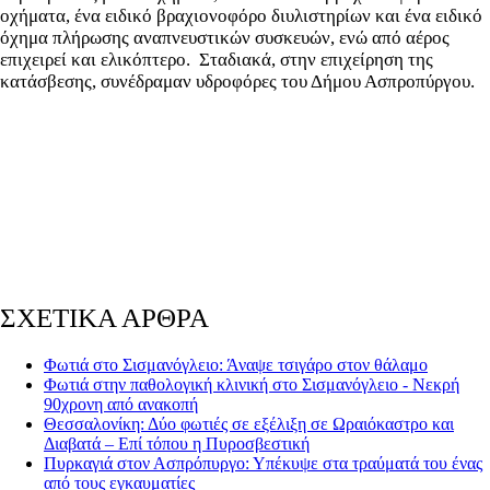
οχήματα, ένα ειδικό βραχιονοφόρο διυλιστηρίων και ένα ειδικό
όχημα πλήρωσης αναπνευστικών συσκευών, ενώ από αέρος
επιχειρεί και ελικόπτερο. Σταδιακά, στην επιχείρηση της
κατάσβεσης, συνέδραμαν υδροφόρες του Δήμου Ασπροπύργου.
ΣΧΕΤΙΚΑ ΑΡΘΡΑ
Φωτιά στο Σισμανόγλειο: Άναψε τσιγάρο στον θάλαμο
Φωτιά στην παθολογική κλινική στο Σισμανόγλειο - Νεκρή
90χρονη από ανακοπή
Θεσσαλονίκη: Δύο φωτιές σε εξέλιξη σε Ωραιόκαστρο και
Διαβατά – Επί τόπου η Πυροσβεστική
Πυρκαγιά στον Ασπρόπυργο: Υπέκυψε στα τραύματά του ένας
από τους εγκαυματίες