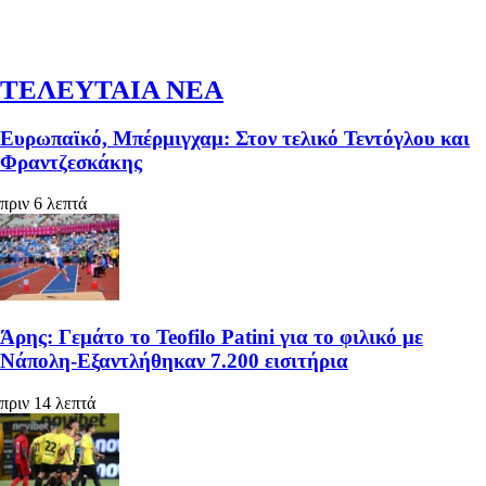
ΤΕΛΕΥΤΑΙΑ ΝΕΑ
Ευρωπαϊκό, Μπέρμιγχαμ: Στον τελικό Τεντόγλου και
Φραντζεσκάκης
πριν 6 λεπτά
Άρης: Γεμάτο το Teofilo Patini για το φιλικό με
Νάπολη-Εξαντλήθηκαν 7.200 εισιτήρια
πριν 14 λεπτά